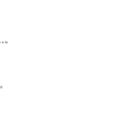
e e le
di