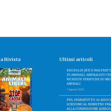
a Rivista
Ultimi articoli
BISCEGLIE (BT) E MALTRA
DI ANIMALI. ANIMALISTI IT
RICHIEDE VERIFICHE SU NE
ANIMALI
7 Agosto 2026
PDL SPARATUTTO: 61 ASSOC
SCRIVONO AL MINISTRO FRA
ALLA COMMISSIONE AGRICO