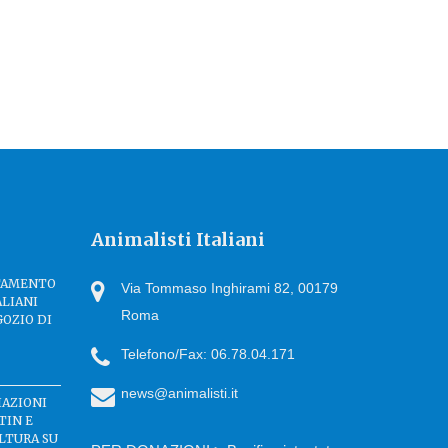
Animalisti Italiani
TTAMENTO
Via Tommaso Inghirami 82, 00179
ALIANI
Roma
GOZIO DI
Telefono/Fax: 06.78.04.171
news@animalisti.it
IAZIONI
TIN E
LTURA SU