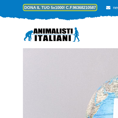
DONA IL TUO 5x1000! C.F.96368210587
ne