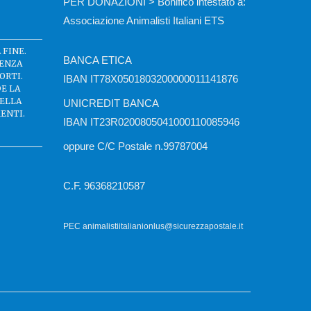
PER DONAZIONI > Bonifico intestato a:
Associazione Animalisti Italiani ETS
 FINE.
BANCA ETICA
SENZA
ORTI.
IBAN IT78X0501803200000011141876
DE LA
DELLA
UNICREDIT BANCA
ENTI.
IBAN IT23R0200805041000110085946
oppure C/C Postale n.99787004
C.F. 96368210587
PEC animalistiitalianionlus@sicurezzapostale.it