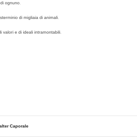
a di ognuno.
terminio di migliaia di animali.
alori e di ideali intramontabili.
alter Caporale