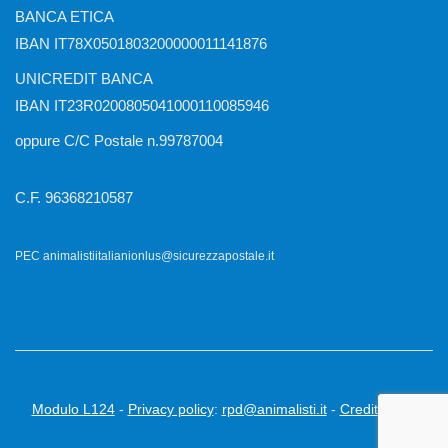
BANCA ETICA
IBAN IT78X0501803200000011141876
UNICREDIT BANCA
IBAN IT23R0200805041000110085946
oppure C/C Postale n.99787004
C.F. 96368210587
PEC animalistiitalianionlus@sicurezzapostale.it
Modulo L124
-
Privacy policy
:
rpd@animalisti.it
-
Credits