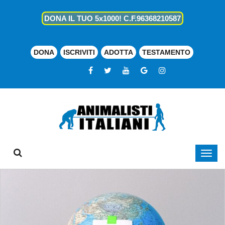
DONA IL TUO 5x1000! C.F.96368210587
DONA
ISCRIVITI
ADOTTA
TESTAMENTO