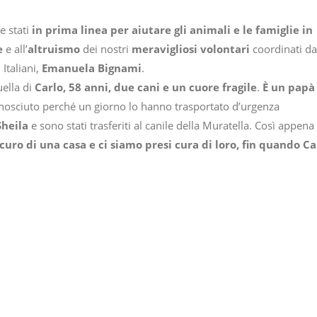
e stati
in prima linea per aiutare gli animali e le famiglie in
e
e all’
altruismo
dei nostri
meravigliosi volontari
coordinati da
taliani,
Emanuela Bignami
.
uella di
Carlo, 58 anni, due cani e un cuore fragile
.
È un papà
nosciuto perché un giorno lo hanno trasportato d’urgenza
Sheila
e sono stati trasferiti al canile della Muratella. Così appena
icuro di una casa e ci siamo presi cura di loro, fin quando Ca