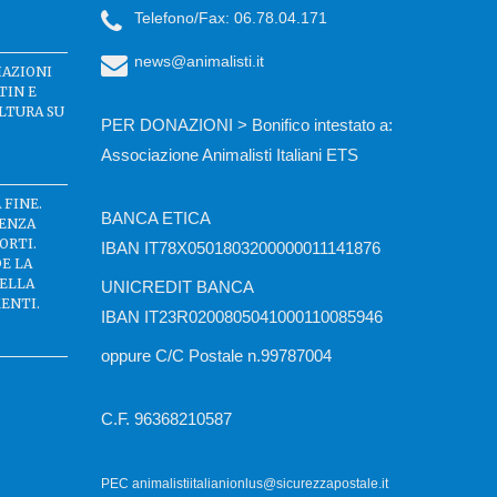
Telefono/Fax: 06.78.04.171
news@animalisti.it
IAZIONI
TIN E
LTURA SU
PER DONAZIONI > Bonifico intestato a:
Associazione Animalisti Italiani ETS
 FINE.
BANCA ETICA
SENZA
ORTI.
IBAN IT78X0501803200000011141876
DE LA
DELLA
UNICREDIT BANCA
ENTI.
IBAN IT23R0200805041000110085946
oppure C/C Postale n.99787004
C.F. 96368210587
PEC animalistiitalianionlus@sicurezzapostale.it