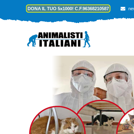
DONA IL TUO 5x1000! C.F.96368210587
ne