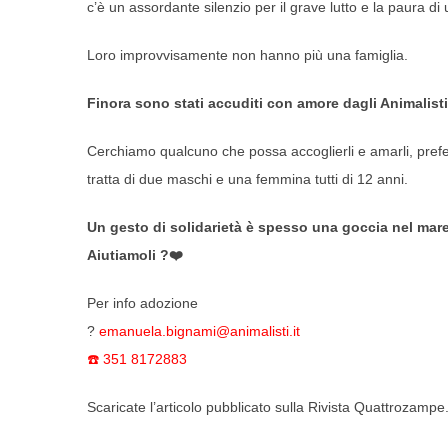
c’è un assordante silenzio per il grave lutto e la paura di 
Loro improvvisamente non hanno più una famiglia.
Finora sono stati accuditi con amore dagli Animalisti 
Cerchiamo qualcuno che possa accoglierli e amarli, prefe
tratta di due maschi e una femmina tutti di 12 anni.
Un gesto di solidarietà è spesso una goccia nel mare.
Aiutiamoli ?❤️
Per info adozione
?
emanuela.bignami@animalisti.it
☎️ 351 8172883
Scaricate l’articolo pubblicato sulla Rivista Quattrozampe