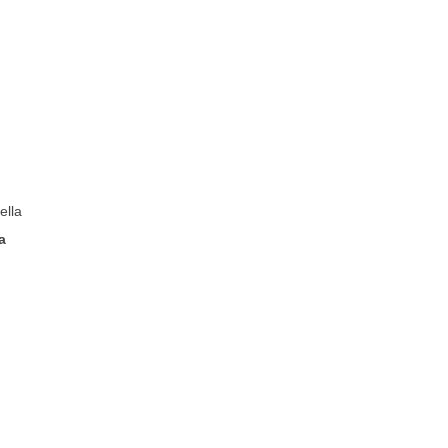
ella
a