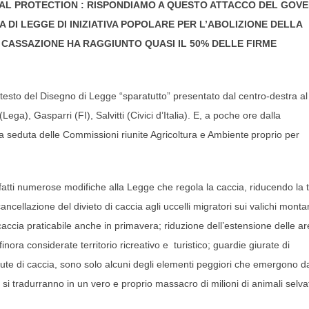
ANIMAL PROTECTION : RISPONDIAMO A QUESTO ATTACCO DEL GOV
 DI LEGGE DI INIZIATIVA POPOLARE PER L’ABOLIZIONE DELLA
 CASSAZIONE HA RAGGIUNTO QUASI IL 50% DELLE FIRME
l testo del Disegno di Legge “sparatutto” presentato dal centro-destra al
a), Gasparri (FI), Salvitti (Civici d’Italia). E, a poche ore dalla
rima seduta delle Commissioni riunite Agricoltura e Ambiente
proprio per
fatti numerose modifiche alla Legge che regola la caccia, riducendo la t
: cancellazione del divieto di caccia agli uccelli migratori sui valichi monta
; caccia praticabile anche in primavera; riduzione dell’estensione delle a
nora considerate territorio ricreativo e turistico; guardie giurate di
ute di caccia, sono solo alcuni degli elementi peggiori che emergono d
si tradurranno in un vero e proprio massacro di milioni di animali selvat