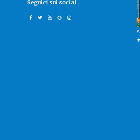
Seguici sui social
A
r