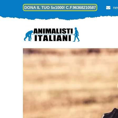
DONA IL TUO 5x1000! C.F.96368210587
ne