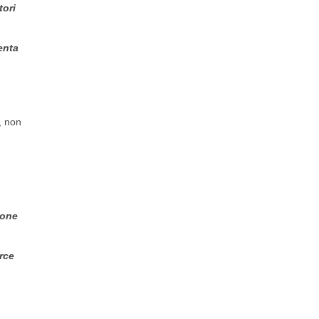
tori
enta
, non
ione
erce