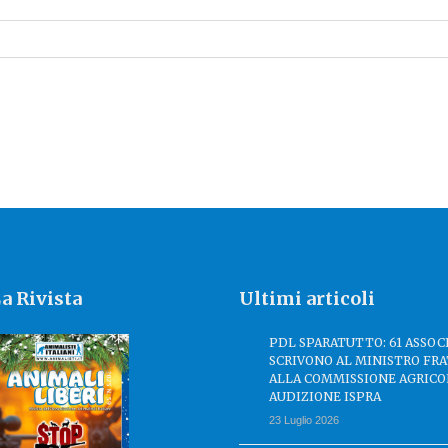
a Rivista
Ultimi articoli
PDL SPARATUTTO: 61 ASSOC
SCRIVONO AL MINISTRO FRA
ALLA COMMISSIONE AGRICO
AUDIZIONE ISPRA
23 Luglio 2026