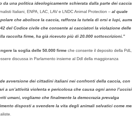
ato da una politica ideologicamente schierata dalla parte dei caccia
malisti Italiani, ENPA, LAC, LAV e LNDC Animal Protection
–
al quale
lare che abolisce la caccia, rafforza la tutela di orsi e lupi, aum
842 del Codice civile che consente ai cacciatori la violazione delle
la raccolta firme, ha già ricevuto più di 20.000 sottoscrizioni.”
ngere la soglia delle 50.000 firme
che consente il deposito della PdL
 essere discussa in Parlamento insieme al Ddl della maggioranza
e avversione dei cittadini italiani nei confronti della caccia, con
ari a un’attività violenta e pericolosa che causa ogni anno l’uccis
 feriti umani, vogliamo che finalmente la democrazia prevalga
ferimento disposti a svendere la vita degli animali selvatici come m
liste.