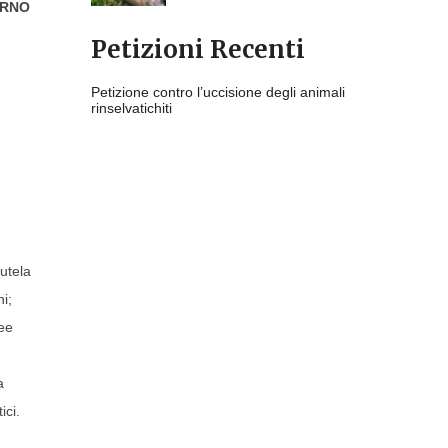
ERNO
Petizioni Recenti
Petizione contro l’uccisione degli animali
rinselvatichiti
utela
ni;
ree
a
ici.