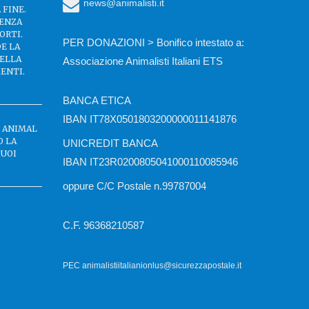
news@animalisti.it
 FINE.
SENZA
ORTI.
PER DONAZIONI > Bonifico intestato a:
DE LA
DELLA
Associazione Animalisti Italiani ETS
ENTI.
BANCA ETICA
IBAN IT78X0501803200000011141876
C ANIMAL
O LA
UNICREDIT BANCA
BUOI
IBAN IT23R0200805041000110085946
oppure C/C Postale n.99787004
C.F. 96368210587
PEC animalistiitalianionlus@sicurezzapostale.it