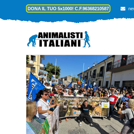
DONA IL TUO 5x1000! C.F.96368210587
ne