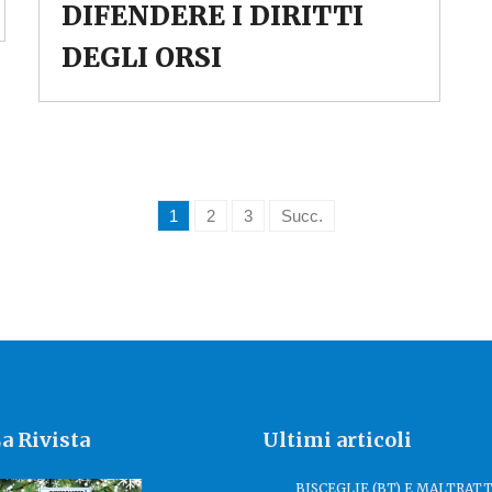
DIFENDERE I DIRITTI
DEGLI ORSI
1
2
3
Succ.
a Rivista
Ultimi articoli
BISCEGLIE (BT) E MALTRA