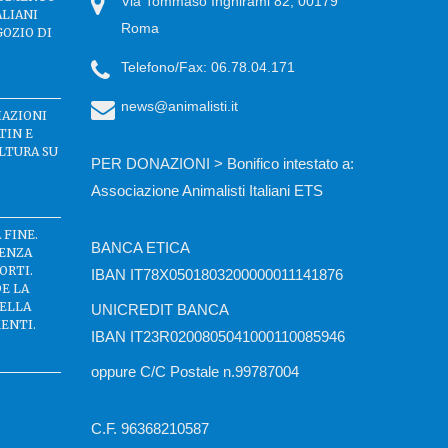
Via Tommaso Inghirami 82, 00179
ALIANI
Roma
GOZIO DI
Telefono/Fax: 06.78.04.171
news@animalisti.it
IAZIONI
TIN E
LTURA SU
PER DONAZIONI > Bonifico intestato a:
Associazione Animalisti Italiani ETS
 FINE.
BANCA ETICA
SENZA
ORTI.
IBAN IT78X0501803200000011141876
DE LA
DELLA
UNICREDIT BANCA
ENTI.
IBAN IT23R0200805041000110085946
oppure C/C Postale n.99787004
C.F. 96368210587