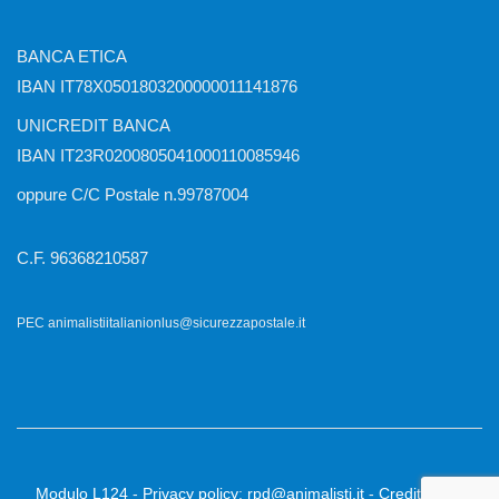
BANCA ETICA
IBAN IT78X0501803200000011141876
UNICREDIT BANCA
IBAN IT23R0200805041000110085946
oppure C/C Postale n.99787004
C.F. 96368210587
PEC animalistiitalianionlus@sicurezzapostale.it
Modulo L124
-
Privacy policy
:
rpd@animalisti.it
-
Credits