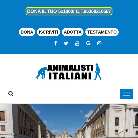
DONA IL TUO 5x1000! C.F.96368210587
DONA
ISCRIVITI
ADOTTA
TESTAMENTO