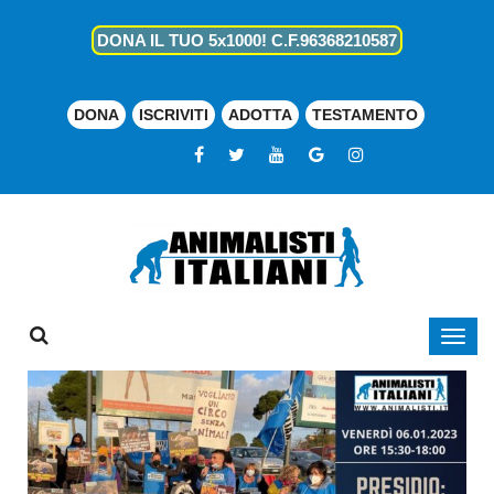
DONA IL TUO 5x1000! C.F.96368210587
DONA
ISCRIVITI
ADOTTA
TESTAMENTO