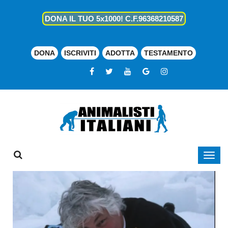
DONA IL TUO 5x1000! C.F.96368210587
DONA
ISCRIVITI
ADOTTA
TESTAMENTO