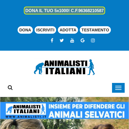
DONA IL TUO 5x1000! C.F.96368210587
DONA
ISCRIVITI
ADOTTA
TESTAMENTO