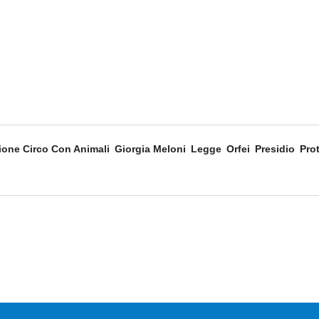
ione Circo Con Animali
Giorgia Meloni
Legge
Orfei
Presidio
Pro