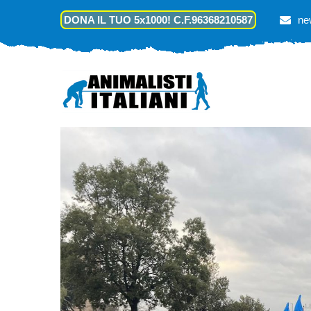
DONA IL TUO 5x1000! C.F.96368210587
ne