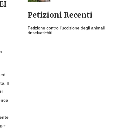
EI
Petizioni Recenti
Petizione contro l’uccisione degli animali
rinselvatichiti
ma
a ed
ata
. Il
ti
circa
dente
nge: