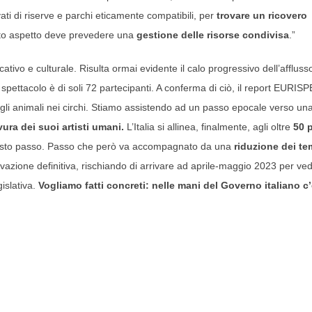
vati di riserve e parchi eticamente compatibili, per
trovare un ricovero
to aspetto deve prevedere una
gestione delle risorse condivisa
.”
ativo e culturale. Risulta ormai evidente il calo progressivo dell’afflusso
spettacolo è di soli 72 partecipanti. A conferma di ciò, il report EURIS
degli animali nei circhi. Stiamo assistendo ad un passo epocale verso un
vura dei suoi artisti umani.
L’Italia si allinea, finalmente, agli oltre
50 
esto passo. Passo che però va accompagnato da una
riduzione dei te
ovazione definitiva, rischiando di arrivare ad aprile-maggio 2023 per ve
islativa.
Vogliamo fatti concreti: nelle mani del Governo italiano c’