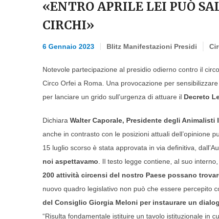
«ENTRO APRILE LEI PUÒ SA
CIRCHI»
6 Gennaio 2023
Blitz Manifestazioni Presidi
Cir
Notevole partecipazione al presidio odierno contro il circo
Circo Orfei a Roma. Una provocazione per sensibilizzare n
per lanciare un grido sull’urgenza di attuare il
Decreto
Le
Dichiara
Walter Caporale, Presidente degli Animalisti I
anche in contrasto con le posizioni attuali dell’opinione 
15 luglio scorso è stata approvata in via definitiva, dall’
noi aspettavamo
. Il testo legge contiene, al suo interno
200 attività circensi del nostro Paese possano trova
nuovo quadro legislativo non può che essere percepito
del Consiglio Giorgia Meloni per instaurare un dialo
“Risulta fondamentale istituire un tavolo istituzionale in c