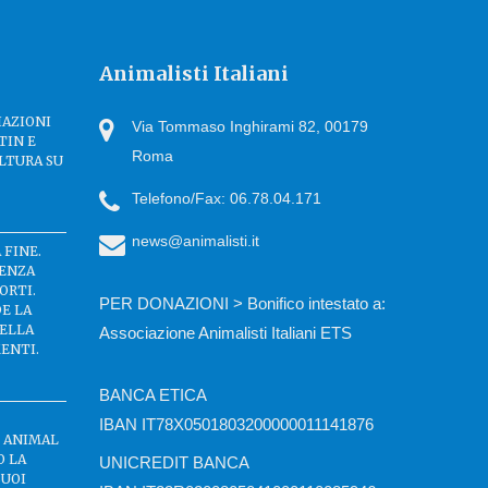
Animalisti Italiani
IAZIONI
Via Tommaso Inghirami 82, 00179
TIN E
Roma
LTURA SU
Telefono/Fax: 06.78.04.171
news@animalisti.it
 FINE.
SENZA
ORTI.
PER DONAZIONI > Bonifico intestato a:
DE LA
DELLA
Associazione Animalisti Italiani ETS
ENTI.
BANCA ETICA
IBAN IT78X0501803200000011141876
C ANIMAL
O LA
UNICREDIT BANCA
BUOI