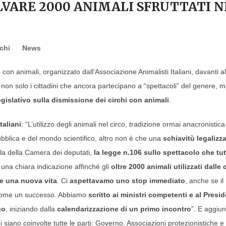
LVARE 2000 ANIMALI SFRUTTATI N
chi
News
 con animali, organizzato dall’Associazione Animalisti Italiani, davanti al
on solo i cittadini che ancora partecipano a “spettacoli” del genere, 
gislativo sulla dismissione dei circhi con animali
.
taliani
: “L’utilizzo degli animali nel circo, tradizione ormai anacronistic
pubblica e del mondo scientifico, altro non è che una
schiavitù legalizz
Aula della Camera dei deputati,
la legge n.106 sullo spettacolo che tut
, una chiara indicazione affinché gli
oltre 2000 animali utilizzati dalle 
re una nuova vita
. Ci
aspettavamo uno stop immediato
, anche se il
 come un successo. Abbiamo
scritto ai ministri competenti e al Presi
go
, iniziando dalla
calendarizzazione di un primo incontro
”. E aggiu
ui siano coinvolte tutte le parti: Governo, Associazioni protezionistiche e