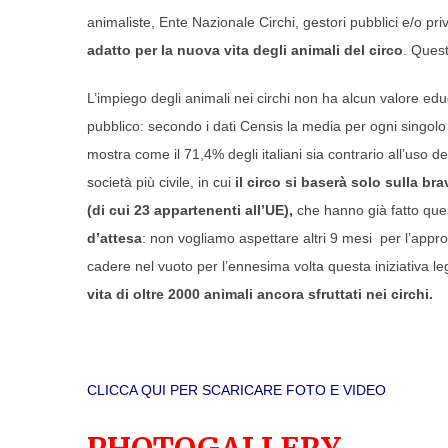
animaliste, Ente Nazionale Circhi, gestori pubblici e/o pri
adatto per la nuova vita degli animali del circo
. Ques
L’impiego degli animali nei circhi non ha alcun valore educ
pubblico: secondo i dati Censis la media per ogni singolo 
mostra come il 71,4% degli italiani sia contrario all’uso 
società più civile, in cui
il circo si baserà solo sulla bra
(di cui 23 appartenenti all’UE),
che hanno già fatto qu
d’attesa
: non vogliamo aspettare altri 9 mesi per l’appr
cadere nel vuoto per l’ennesima volta questa iniziativa leg
vita di oltre 2000 animali ancora sfruttati nei circhi.
CLICCA QUI PER SCARICARE FOTO E VIDEO
PHOTOGALLERY