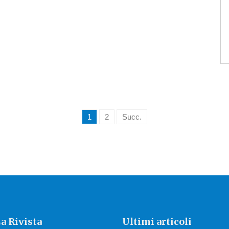
1
2
Succ.
a Rivista
Ultimi articoli