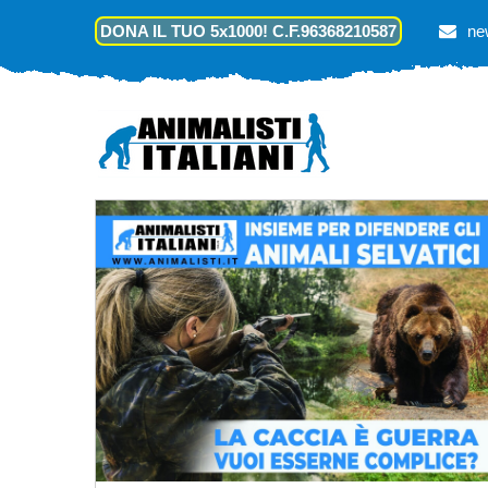
DONA IL TUO 5x1000! C.F.96368210587
ne