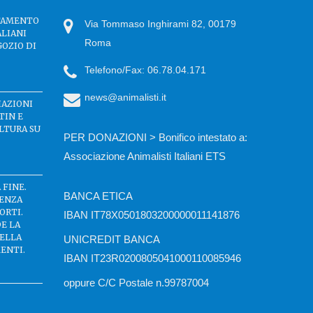
TTAMENTO
Via Tommaso Inghirami 82, 00179
ALIANI
Roma
GOZIO DI
Telefono/Fax: 06.78.04.171
news@animalisti.it
IAZIONI
TIN E
LTURA SU
PER DONAZIONI > Bonifico intestato a:
Associazione Animalisti Italiani ETS
 FINE.
BANCA ETICA
SENZA
ORTI.
IBAN IT78X0501803200000011141876
DE LA
DELLA
UNICREDIT BANCA
ENTI.
IBAN IT23R0200805041000110085946
oppure C/C Postale n.99787004