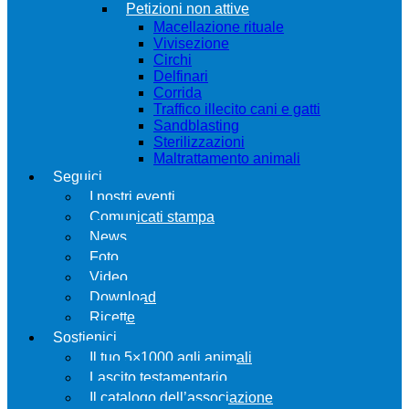
Petizioni non attive
Macellazione rituale
Vivisezione
Circhi
Delfinari
Corrida
Traffico illecito cani e gatti
Sandblasting
Sterilizzazioni
Maltrattamento animali
Seguici
I nostri eventi
Comunicati stampa
News
Foto
Video
Download
Ricette
Sostienici
Il tuo 5×1000 agli animali
Lascito testamentario
Il catalogo dell’associazione