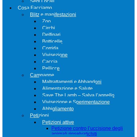
Sedi Locali
Cosa Facciamo
Blitz e manifestazioni
Zoo
Circhi
Delfinari
Botticelle
Corrida
Vivisezione
Caccia
Pellicce
Campagne
Maltrattamenti e Abbandoni
Alimentazione e Salute
Save The Lamb – Salva l’agnello
Vivisezione e Sperimentazione
Abbigliamento
Petizioni
Petizioni attive
Petizione contro l’uccisione degli
animali rinselvatichiti