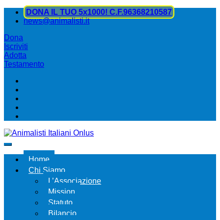
DONA IL TUO 5x1000! C.F.96368210587
news@animalisti.it
Dona
Iscriviti
Adotta
Testamento
Home
Chi Siamo
L’Associazione
Mission
Statuto
Bilancio