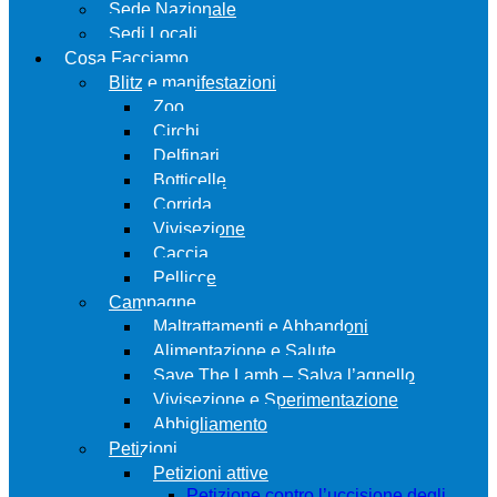
Sede Nazionale
Sedi Locali
Cosa Facciamo
Blitz e manifestazioni
Zoo
Circhi
Delfinari
Botticelle
Corrida
Vivisezione
Caccia
Pellicce
Campagne
Maltrattamenti e Abbandoni
Alimentazione e Salute
Save The Lamb – Salva l’agnello
Vivisezione e Sperimentazione
Abbigliamento
Petizioni
Petizioni attive
Petizione contro l’uccisione degli