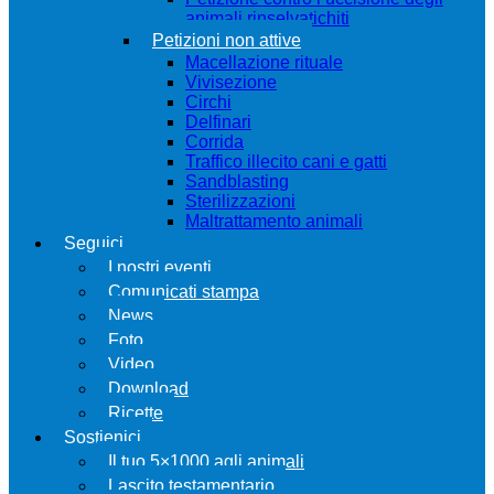
animali rinselvatichiti
Petizioni non attive
Macellazione rituale
Vivisezione
Circhi
Delfinari
Corrida
Traffico illecito cani e gatti
Sandblasting
Sterilizzazioni
Maltrattamento animali
Seguici
I nostri eventi
Comunicati stampa
News
Foto
Video
Download
Ricette
Sostienici
Il tuo 5×1000 agli animali
Lascito testamentario