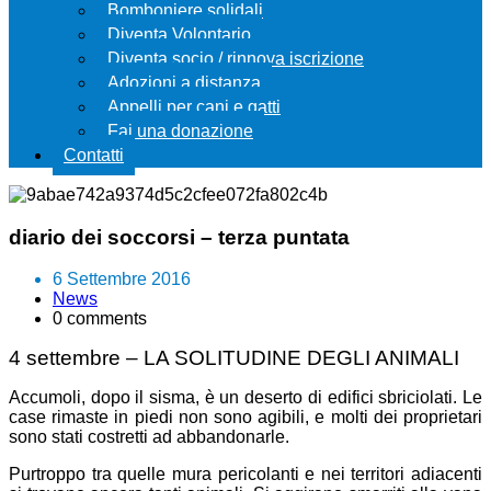
Bomboniere solidali
Diventa Volontario
Diventa socio / rinnova iscrizione
Adozioni a distanza
Appelli per cani e gatti
Fai una donazione
Contatti
diario dei soccorsi – terza puntata
6 Settembre 2016
News
0 comments
4 settembre – LA SOLITUDINE DEGLI ANIMALI
Accumoli, dopo il sisma, è un deserto di edifici sbriciolati. Le
case rimaste in piedi non sono agibili, e molti dei proprietari
sono stati costretti ad abbandonarle.
Purtroppo tra quelle mura pericolanti e nei territori adiacenti