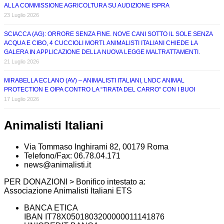
ALLA COMMISSIONE AGRICOLTURA SU AUDIZIONE ISPRA
23 Luglio 2026
SCIACCA (AG): ORRORE SENZA FINE. NOVE CANI SOTTO IL SOLE SENZA
ACQUA E CIBO, 4 CUCCIOLI MORTI. ANIMALISTI ITALIANI CHIEDE LA
GALERA IN APPLICAZIONE DELLA NUOVA LEGGE MALTRATTAMENTI.
21 Luglio 2026
MIRABELLA ECLANO (AV) – ANIMALISTI ITALIANI, LNDC ANIMAL
PROTECTION E OIPA CONTRO LA “TIRATA DEL CARRO” CON I BUOI
17 Luglio 2026
Animalisti Italiani
Via Tommaso Inghirami 82, 00179 Roma
Telefono/Fax: 06.78.04.171
news@animalisti.it
PER DONAZIONI > Bonifico intestato a:
Associazione Animalisti Italiani ETS
BANCA ETICA
IBAN IT78X0501803200000011141876