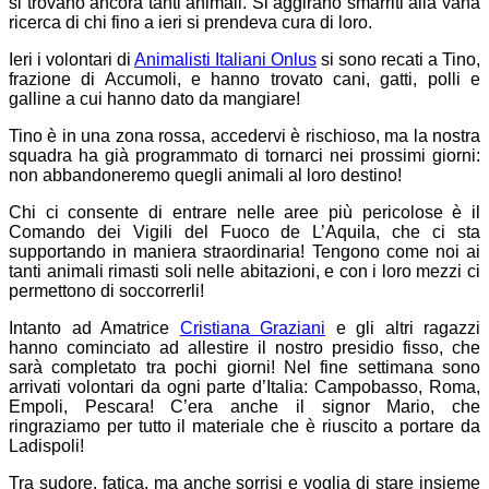
si trovano ancora tanti animali. Si aggirano smarriti alla vana
ricerca di chi fino a ieri si prendeva cura di loro.
Ieri i volontari di
Animalisti Italiani Onlus
si sono recati a Tino,
frazione di Accumoli, e hanno trovato cani, gatti, polli e
galline a cui hanno dato da mangiare!
Tino è in una zona rossa, accedervi è rischioso, ma la nostra
squadra ha già programmato di tornarci nei prossimi giorni:
non abbandoneremo quegli animali al loro destino!
Chi ci consente di entrare nelle aree più pericolose è il
Comando dei Vigili del Fuoco de L’Aquila, che ci sta
supportando in maniera straordinaria! Tengono come noi ai
tanti animali rimasti soli nelle abitazioni, e con i loro mezzi ci
permettono di soccorrerli!
Intanto ad Amatrice
Cristiana Graziani
e gli altri ragazzi
hanno cominciato ad allestire il nostro presidio fisso, che
sarà completato tra pochi giorni! Nel fine settimana sono
arrivati volontari da ogni parte d’Italia: Campobasso, Roma,
Empoli, Pescara! C’era anche il signor Mario, che
ringraziamo per tutto il materiale che è riuscito a portare da
Ladispoli!
Tra sudore, fatica, ma anche sorrisi e voglia di stare insieme