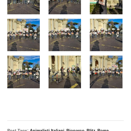
Post Tags:
Animalisti Italiani
Bioparco
Blitz
Roma