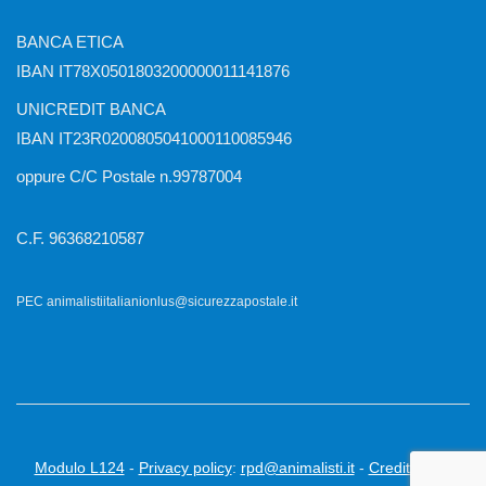
BANCA ETICA
IBAN IT78X0501803200000011141876
UNICREDIT BANCA
IBAN IT23R0200805041000110085946
oppure C/C Postale n.99787004
C.F. 96368210587
PEC animalistiitalianionlus@sicurezzapostale.it
Modulo L124
-
Privacy policy
:
rpd@animalisti.it
-
Credits