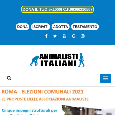
DONA IL TUO 5x1000! C.F.96368210587
DONA
ISCRIVITI
ADOTTA
TESTAMENTO