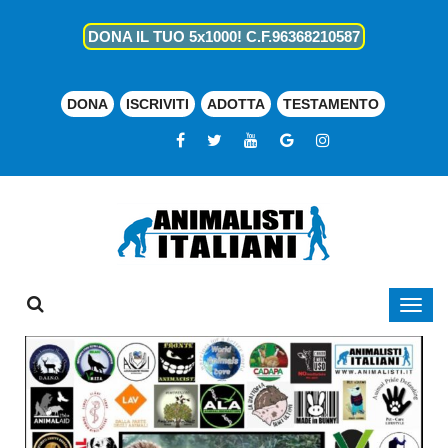
DONA IL TUO 5x1000! C.F.96368210587
DONA
ISCRIVITI
ADOTTA
TESTAMENTO