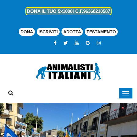
DONA IL TUO 5x1000! C.F.96368210587
DONA
ISCRIVITI
ADOTTA
TESTAMENTO