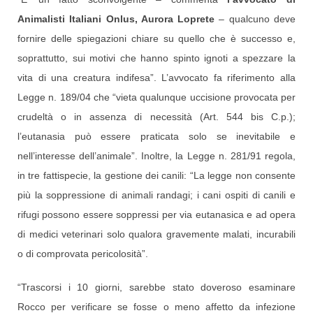
Animalisti Italiani Onlus, Aurora Loprete
– qualcuno deve
fornire delle spiegazioni chiare su quello che è successo e,
soprattutto, sui motivi che hanno spinto ignoti a spezzare la
vita di una creatura indifesa”. L’avvocato fa riferimento alla
Legge n. 189/04 che “vieta qualunque uccisione provocata per
crudeltà o in assenza di necessità (Art. 544 bis C.p.);
l’eutanasia può essere praticata solo se inevitabile e
nell’interesse dell’animale”. Inoltre, la Legge n. 281/91 regola,
in tre fattispecie, la gestione dei canili: “La legge non consente
più la soppressione di animali randagi; i cani ospiti di canili e
rifugi possono essere soppressi per via eutanasica e ad opera
di medici veterinari solo qualora gravemente malati, incurabili
o di comprovata pericolosità”.
“Trascorsi i 10 giorni, sarebbe stato doveroso esaminare
Rocco per verificare se fosse o meno affetto da infezione