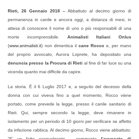
Rieti, 26 Gennaio 2018 –
Abbattuto al decimo giorno di
permanenza in canile e ancora oggi, a distanza di mesi, in
attesa di conoscere il nome di uno o più responsabili di una
morte incomprensibile.
Animalisti Italiani Onlus
(
www.animalisti.it
) non dimentica il
cane Rocco
e, per mano
del proprio avvocato, Aurora Loprete, ha depositato una
denuncia presso la Procura di Rieti
al fine di far luce su una
vicenda quanto mai difficile da capire.
La storia. È il 6 Luglio 2017 e, a seguito del decesso della
donna con cui viveva fino a quel momento, Rocco viene
portato, come prevede la legge, presso il canile sanitario di
Rieti. Qui, sempre secondo la legge, deve rimanere in
isolamento per un periodo di 10 giorni per verificare se affetto
da infezione rabbica. Al decimo giorno, Rocco viene abbattuto:
“E’ un fatto sconvolgente – commenta
l’avvocato di