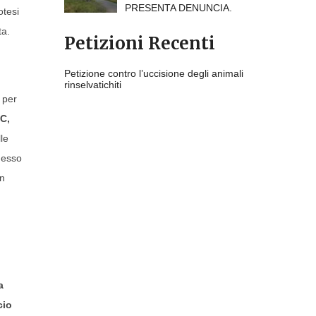
PRESENTA DENUNCIA.
otesi
ta.
Petizioni Recenti
Petizione contro l’uccisione degli animali
rinselvatichiti
 per
C,
le
omesso
un
a
cio