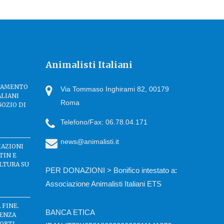
Animalisti Italiani
TTAMENTO
Via Tommaso Inghirami 82, 00179
ALIANI
Roma
GOZIO DI
Telefono/Fax: 06.78.04.171
news@animalisti.it
IAZIONI
TIN E
LTURA SU
PER DONAZIONI > Bonifico intestato a:
Associazione Animalisti Italiani ETS
 FINE.
BANCA ETICA
SENZA
ORTI.