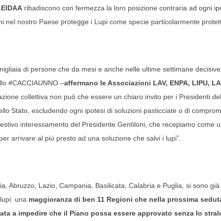
 LEIDAA
ribadiscono con fermezza la loro posizione contraria ad ogni ip
i nel nostro Paese protegge i Lupi come specie particolarmente protet
migliaia di persone che da mesi e anche nelle ultime settimane decisive
ppello #CACCIAUNNO –
affermano le Associazioni LAV, ENPA, LIPU, LA
zione collettiva non può che essere un chiaro invito per i Presidenti del
dello Stato, escludendo ogni ipotesi di soluzioni pasticciate o di compr
pestivo interessamento del Presidente Gentiloni, che recepiamo come 
 arrivare al più presto ad una soluzione che salvi i lupi”.
ia, Abruzzo, Lazio, Campania, Basilicata, Calabria e Puglia, si sono già
lupi: una
maggioranza di ben 11 Regioni che nella prossima sedut
ta a impedire che il Piano possa essere approvato senza lo stral