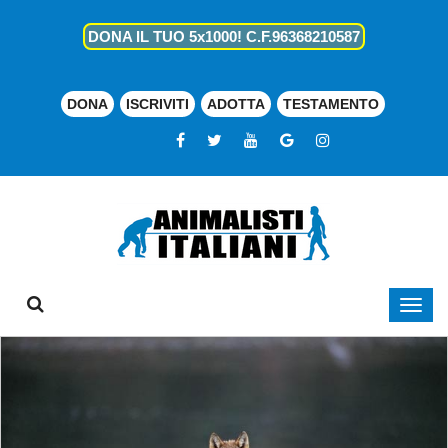
DONA IL TUO 5x1000! C.F.96368210587
DONA
ISCRIVITI
ADOTTA
TESTAMENTO