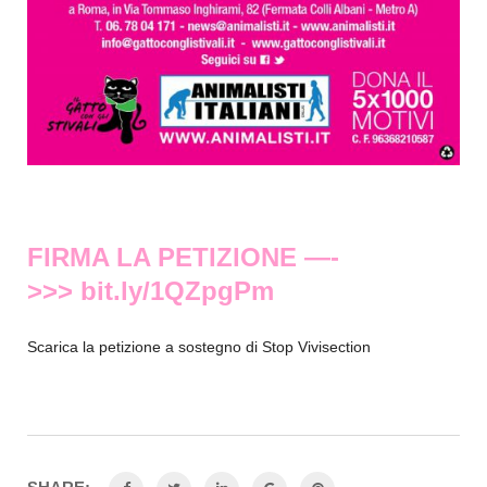
FIRMA LA PETIZIONE —-
>>>
bit.ly/1QZpgPm
Scarica la petizione a sostegno di Stop Vivisection