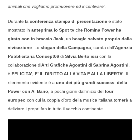
animali che vogliamo promuovere ed incentivare”
.
Durante la
conferenza stampa di presentazione
è stato
mostrato in
anteprima lo Spot tv
che
Romina Power ha
girato con in braccio Jack
, un
beagle salvato proprio dalla
vivisezione
. Lo
slogan della Campagna
, curata dall’
Agenzia
Pubblicitaria Concept06
di
Silvia Bertolissi
con la
collaborazione di
Arti Grafiche Agostini
di
Sabrina Agostini
,
è
FELICITA’, E’ IL DIRITTO ALLA VITA E ALLA LIBERTA’
. Il
riferimento evidente è a
uno dei più grandi successi della
Power con Al Bano
, a pochi giorni dall’inizio del
tour
europeo
con cui la coppia d’oro della musica italiana tornerà a
deliziare i propri fan in tutto il vecchio continente.