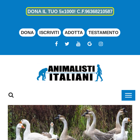
DONA IL TUO 5x1000! C.F.96368210587
DONA
ISCRIVITI
ADOTTA
TESTAMENTO