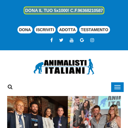
DONA IL TUO 5x1000! C.F.96368210587
DONA
ISCRIVITI
ADOTTA
TESTAMENTO