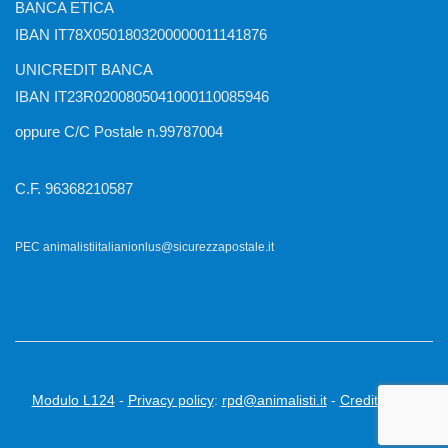
BANCA ETICA
IBAN IT78X0501803200000011141876
UNICREDIT BANCA
IBAN IT23R0200805041000110085946
oppure C/C Postale n.99787004
C.F. 96368210587
PEC animalistiitalianionlus@sicurezzapostale.it
Modulo L124
-
Privacy policy
:
rpd@animalisti.it
-
Credits