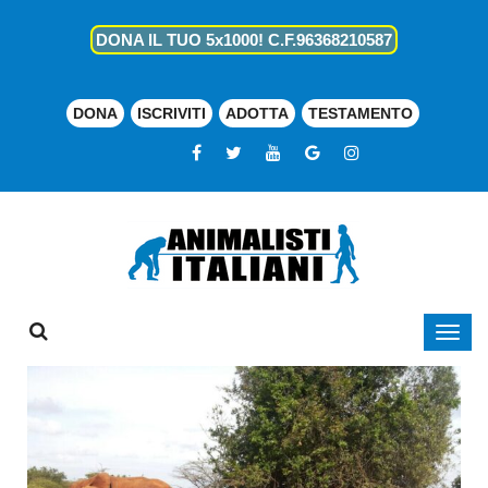
DONA IL TUO 5x1000! C.F.96368210587
DONA
ISCRIVITI
ADOTTA
TESTAMENTO