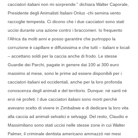
cacciatori italiani non mi sorprende:” dichiara Walter Caporale,
Presidente degli Animalisti Italiani Onlus -chi semina vento
raccoglie tempesta. Ci dicono che i due cacciatori sono stati
uccisi durante una azione contro i bracconieri. Io frequento
l’Africa da molti anni e posso garantire che purtroppo la
corruzione è capillare e diffusissima e che tutti – italiani e locali
– accettano soldi per la caccia anche di frodo. Le stesse
Guardie dei Parchi, pagate in genere dai 100 ai 300 euro
massimo al mese, sono le prime ad essere disponibili per i
cacciatori italiani ed occidentali, anche per la loro profonda
conoscenza degli animali e del territorio. Dunque: nè santi nè
eroi nè profeti. I due cacciatori italiani sono morti perché
avevano scelto di vivere in Zimbabwe e di dedicare la loro vita
alla caccia ad animali selvatici e selvaggi. Del resto, Claudio e
Massimiliano sono stati uccisi nelle stesse zone in cui Walter
Palmer, il criminale dentista americano ammazzò nei mesi