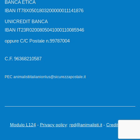
BANCA ETICA
IBAN IT78X0501803200000011141876
UNICREDIT BANCA
IBAN IT23R0200805041000110085946
oppure C/C Postale n.99787004
C.F. 96368210587
PEC animalistiitalianionlus@sicurezzapostale.it
Modulo L124
-
Privacy policy
:
rpd@animalisti.it
-
Credits