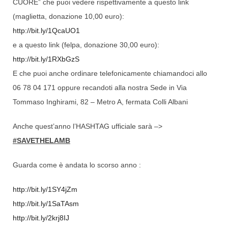
CUORE” che puoi vedere rispettivamente a questo link
(maglietta, donazione 10,00 euro):
http://bit.ly/1QcaUO1
e a questo link (felpa, donazione 30,00 euro):
http://bit.ly/1RXbGzS
E che puoi anche ordinare telefonicamente chiamandoci allo
06 78 04 171 oppure recandoti alla nostra Sede in Via
Tommaso Inghirami, 82 – Metro A, fermata Colli Albani
Anche quest’anno l’HASHTAG ufficiale sarà –>
#SAVETHELAMB
Guarda come è andata lo scorso anno :
http://bit.ly/1SY4jZm
http://bit.ly/1SaTAsm
http://bit.ly/2krj8IJ