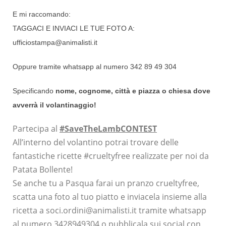
E mi raccomando:
TAGGACI E INVIACI LE TUE FOTO A:
ufficiostampa@animalisti.i
t
Oppure tramite whatsapp al numero 342 89 49 304
Specificando
nome, cognome, città e piazza o chiesa dove
avverrà il volantinaggio!
Partecipa al
#SaveTheLambCONTEST
All’interno del volantino potrai trovare delle
fantastiche ricette
#crueltyfree
realizzate per noi da
Patata Bollente
!
Se anche tu a Pasqua farai un pranzo crueltyfree,
scatta una foto al tuo piatto e inviacela insieme alla
ricetta a soci.ordini@animalisti.it tramite whatsapp
al numero 3428949304 o pubblicala sui social con