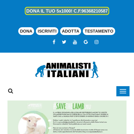
DONA IL TUO 5x1000! C.F.96368210587
DONA
ISCRIVITI
ADOTTA
TESTAMENTO