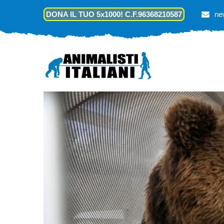
DONA IL TUO 5x1000! C.F.96368210587
ne