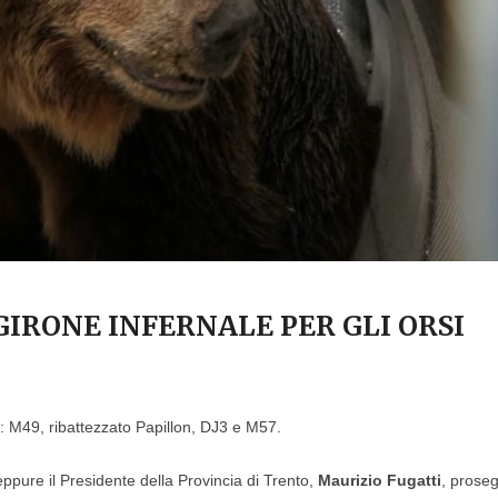
GIRONE INFERNALE PER GLI ORSI
si: M49, ribattezzato Papillon, DJ3 e M57.
ppure il Presidente della Provincia di Trento,
Maurizio Fugatti
, prose