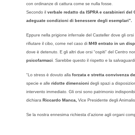
con ordinanze di cattura come se nulla fosse.
Secondo il
verbale redatto da ISPRA e carabinieri del 
adeguate condizioni di benessere degli esemplari”.
Eppure nella prigione infernale del Casteller dove gli orsi
rifiutare il cibo, come nel caso di
M49 entrato in un disp
dove è detenuto. E gli altri due orsi “ospiti” del Centro 
psicofarmaci
. Sarebbe questo il rispetto e la salvaguard
“Lo stress è dovuto alla
forzata e stretta convivenza de
specie e alle
ridotte dimensioni
degli spazi a disposizio
intervento immediato. Gli orsi sono patrimonio indisponibil
dichiara
Riccardo Manca,
Vice Presidente degli Animalisti
Se la nostra ennesima richiesta d’azione agli organi comp