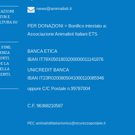
news@animalisti.it
IAZIONI
TIN E
LTURA SU
PER DONAZIONI > Bonifico intestato a:
Associazione Animalisti Italiani ETS
 FINE.
BANCA ETICA
SENZA
ORTI.
IBAN IT78X0501803200000011141876
DE LA
DELLA
UNICREDIT BANCA
ENTI.
IBAN IT23R0200805041000110085946
oppure C/C Postale n.99787004
C.F. 96368210587
PEC animalistiitalianionlus@sicurezzapostale.it