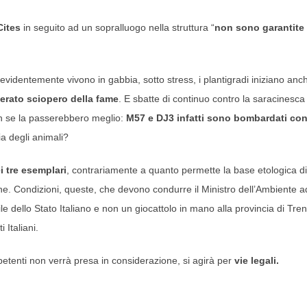
Cites
in seguito ad un sopralluogo nella struttura “
non sono garantite 
 evidentemente vivono in gabbia, sotto stress, i plantigradi iniziano anc
erato sciopero della fame
. E sbatte di continuo contro la saracinesca
non se la passerebbero meglio:
M57 e DJ3 infatti sono bombardati co
ia degli animali?
i tre esemplari
, contrariamente a quanto permette la base etologica di
ne. Condizioni, queste, che devono condurre il Ministro dell’Ambiente a
e dello Stato Italiano e non un giocattolo in mano alla provincia di Tren
 Italiani.
etenti non verrà presa in considerazione, si agirà per
vie legali.