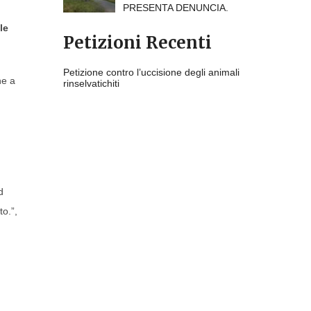
PRESENTA DENUNCIA.
le
Petizioni Recenti
Petizione contro l’uccisione degli animali
he a
rinselvatichiti
n
d
to.”,