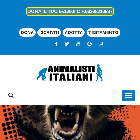
DONA IL TUO 5x1000! C.F.96368210587
DONA
ISCRIVITI
ADOTTA
TESTAMENTO