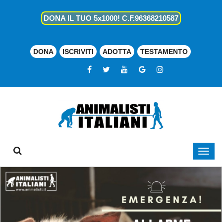
DONA IL TUO 5x1000! C.F.96368210587
DONA
ISCRIVITI
ADOTTA
TESTAMENTO