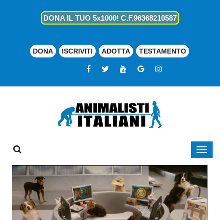
DONA IL TUO 5x1000! C.F.96368210587
DONA
ISCRIVITI
ADOTTA
TESTAMENTO