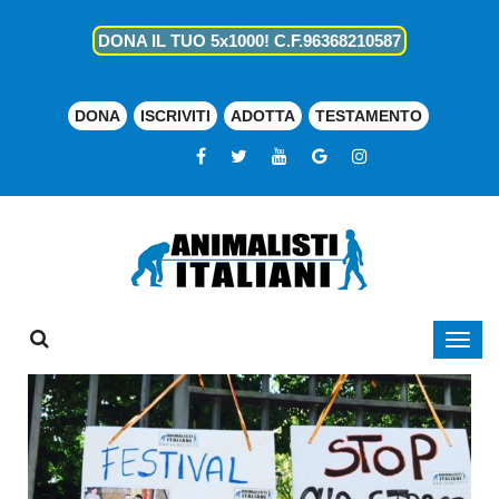
DONA IL TUO 5x1000! C.F.96368210587
DONA
ISCRIVITI
ADOTTA
TESTAMENTO