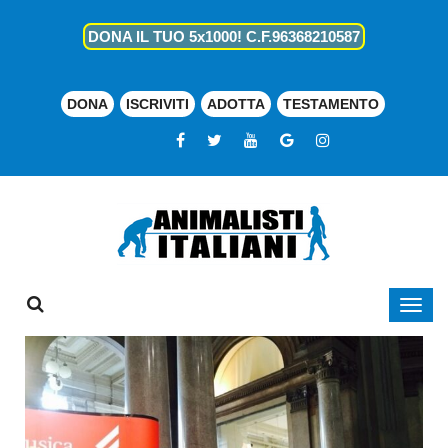
DONA IL TUO 5x1000! C.F.96368210587
DONA
ISCRIVITI
ADOTTA
TESTAMENTO