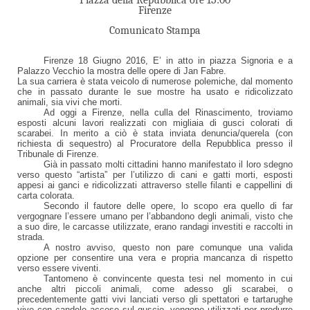
Firenze
Comunicato Stampa
Firenze 18 Giugno 2016, E’ in atto in piazza Signoria e a
Palazzo Vecchio la mostra delle opere di Jan Fabre.
La sua carriera
è stata veicolo di numerose polemiche, dal momento
che in passato durante le sue mostre ha usato e ridicolizzato
animali, sia vivi che morti.
Ad oggi a Firenze, nella culla del Rinascimento, troviamo
esposti alcuni lavori realizzati con migliaia di gusci colorati di
scarabei. In merito a ciò è stata inviata denuncia/querela (con
richiesta di sequestro) al Procuratore della Repubblica presso il
Tribunale di Firenze.
Già in passato molti cittadini hanno manifestato il loro sdegno
verso questo “artista” per l’utilizzo di cani e gatti morti, esposti
appesi ai ganci e ridicolizzati attraverso stelle filanti e cappellini di
carta colorata.
Secondo il fautore delle opere, lo scopo era quello di far
vergognare l’essere umano per l’abbandono degli animali, visto che
a suo dire, le carcasse utilizzate, erano randagi investiti e raccolti in
strada.
A nostro avviso, questo non pare
comunque una valida
opzione per consentire una vera e propria mancanza di rispetto
verso essere viventi.
Tantomeno è convincente questa tesi nel momento in cui
anche altri piccoli animali, come adesso gli scarabei, o
precedentemente gatti vivi lanciati verso gli spettatori e tartarughe
vive con candele accese sul guscio, vengono utilizzati per produrre