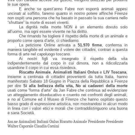
le sue opere.
E anche se quest’anno Fabre non esporrà animali appesi
uncinati al soffitto, faremo quanto in nostro potere affinchè Firenze
non ospiti una persona che ha basato in passato la sua carriera nello
“sfruttare” la morte di esseri viventi.
La dignità nella morte NON è un elemento dovuto solo
all’uomo, ma ogni essere vivente ne ha diritto.
Che rimando ha togliere il rispetto della morte di un animale e
proporlo come opera d’arte, ci chiediamo.
La petizione Online arrivata a
51.970 firme
, conferma in
maniera tangibile ed evidente il volere dei cittadini, contrari a questa
forma di arte nel capoluogo toscano.
Ai nostri figli va insegnato il rispetto della vita
indipendentemente dal corpo in cui dimora, non a ridicolizzarla
usandone il corpo in cui essa risiedeva.
Riscatto Animale
,
Animalisti Italiani Onlus
e
LIV Toscana
,
insieme a centinaia di cittadini provenienti da tutta Italia, hanno
manifestato Sabato 18 Giugno in Piazza della Repubblica a Firenze
per dire
Si alla bellezza della vita, No ai cadaveri della morte
usati come “forma d’arte” da Jan Fabre che continua ad evidenziare
un atteggiamento diseducativo e cruento nei confronti degli animali,
e no al Comune ed il Museo di Firenze che hanno ospitato questo
basso grado di espressione artistica, non mostrandosi in alcun modo
in linea con i valori etici e morali che contraddistinguono una buona
e sana Società.
Ass.ne Animalisti Italiani Onlus Riscatto Animale Presidente Presidente
Walter Caporale Claudia Corsini