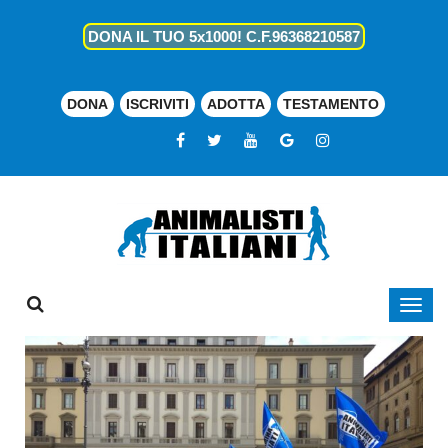
DONA IL TUO 5x1000! C.F.96368210587
DONA
ISCRIVITI
ADOTTA
TESTAMENTO