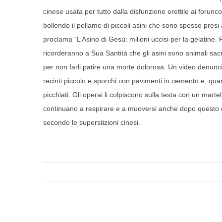
cinese usata per tutto dalla disfunzione erettile ai forun
bollendo il pellame di piccoli asini che sono spesso presi 
proclama “L’Asino di Gesù: milioni uccisi per la gelatine. P
ricorderanno a Sua Santità che gli asini sono animali sacr
per non farli patire una morte dolorosa. Un video denuncia 
recinti piccolo e sporchi con pavimenti in cemento e, q
picchiati. Gli operai li colpiscono sulla testa con un martell
continuano a respirare e a muoversi anche dopo questo orr
secondo le superstizioni cinesi.