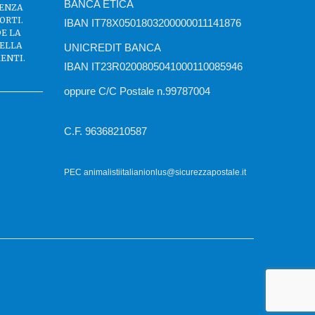
BANCA ETICA
SENZA
ORTI.
IBAN IT78X0501803200000011141876
DE LA
DELLA
UNICREDIT BANCA
ENTI.
IBAN IT23R0200805041000110085946
oppure C/C Postale n.99787004
C.F. 96368210587
PEC animalistiitalianionlus@sicurezzapostale.it