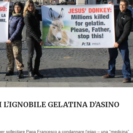
L’IGNOBILE GELATINA D’ASINO
o per sollecitare Papa Francesco a condannare l’ejiao – una “medicina”