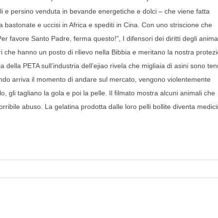
coli e persino venduta in bevande energetiche e dolci – che viene fatta
a bastonate e uccisi in Africa e spediti in Cina. Con uno striscione che
er favore Santo Padre, ferma questo!”, I difensori dei diritti degli anima
i che hanno un posto di rilievo nella Bibbia e meritano la nostra protez
della PETA sull’industria dell’ejiao rivela che migliaia di asini sono tenu
uando arriva il momento di andare sul mercato, vengono violentemente
o, gli tagliano la gola e poi la pelle. Il filmato mostra alcuni animali che
ibile abuso. La gelatina prodotta dalle loro pelli bollite diventa medic