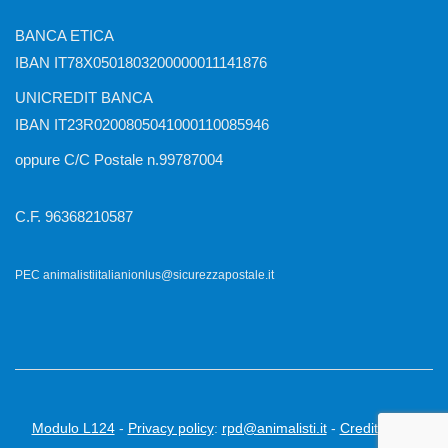
BANCA ETICA
IBAN IT78X0501803200000011141876
UNICREDIT BANCA
IBAN IT23R0200805041000110085946
oppure C/C Postale n.99787004
C.F. 96368210587
PEC animalistiitalianionlus@sicurezzapostale.it
Modulo L124
-
Privacy policy
:
rpd@animalisti.it
-
Credits