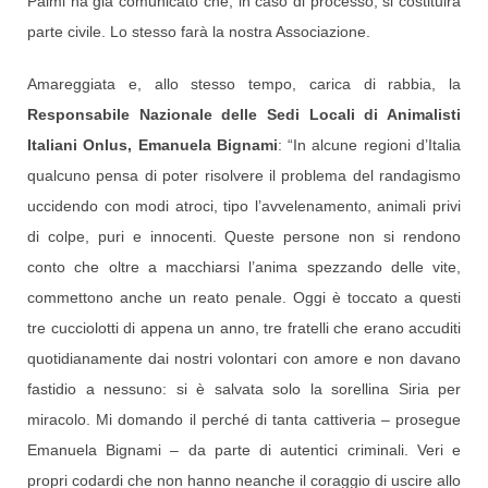
Palmi ha già comunicato che, in caso di processo, si costituirà
parte civile. Lo stesso farà la nostra Associazione.
Amareggiata e, allo stesso tempo, carica di rabbia, la
Responsabile Nazionale delle Sedi Locali di Animalisti
Italiani Onlus, Emanuela Bignami
: “In alcune regioni d’Italia
qualcuno pensa di poter risolvere il problema del randagismo
uccidendo con modi atroci, tipo l’avvelenamento, animali privi
di colpe, puri e innocenti. Queste persone non si rendono
conto che oltre a macchiarsi l’anima spezzando delle vite,
commettono anche un reato penale. Oggi è toccato a questi
tre cucciolotti di appena un anno, tre fratelli che erano accuditi
quotidianamente dai nostri volontari con amore e non davano
fastidio a nessuno: si è salvata solo la sorellina Siria per
miracolo. Mi domando il perché di tanta cattiveria – prosegue
Emanuela Bignami – da parte di autentici criminali. Veri e
propri codardi che non hanno neanche il coraggio di uscire allo