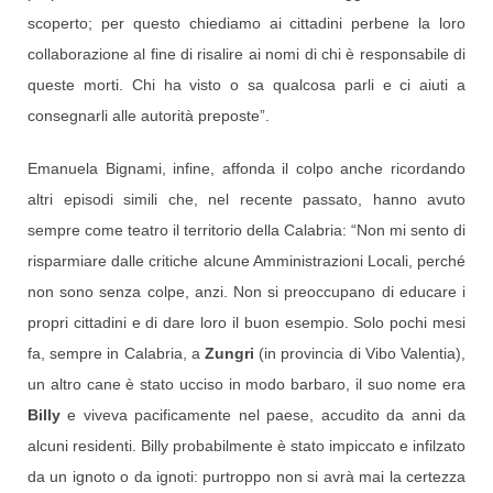
scoperto; per questo chiediamo ai cittadini perbene la loro
collaborazione al fine di risalire ai nomi di chi è responsabile di
queste morti. Chi ha visto o sa qualcosa parli e ci aiuti a
consegnarli alle autorità preposte”.
Emanuela Bignami, infine, affonda il colpo anche ricordando
altri episodi simili che, nel recente passato, hanno avuto
sempre come teatro il territorio della Calabria: “Non mi sento di
risparmiare dalle critiche alcune Amministrazioni Locali, perché
non sono senza colpe, anzi. Non si preoccupano di educare i
propri cittadini e di dare loro il buon esempio. Solo pochi mesi
fa, sempre in Calabria, a
Zungri
(in provincia di Vibo Valentia),
un altro cane è stato ucciso in modo barbaro, il suo nome era
Billy
e viveva pacificamente nel paese, accudito da anni da
alcuni residenti. Billy probabilmente è stato impiccato e infilzato
da un ignoto o da ignoti: purtroppo non si avrà mai la certezza