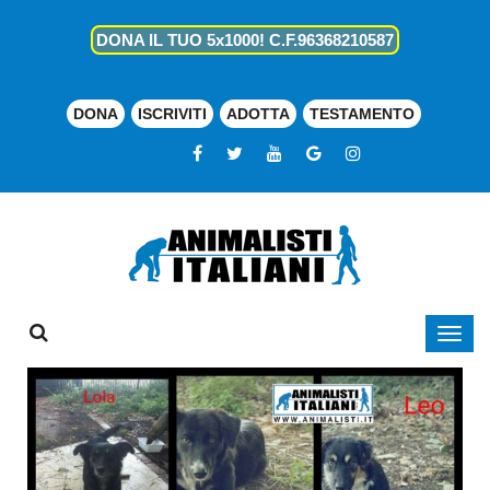
DONA IL TUO 5x1000! C.F.96368210587
DONA
ISCRIVITI
ADOTTA
TESTAMENTO