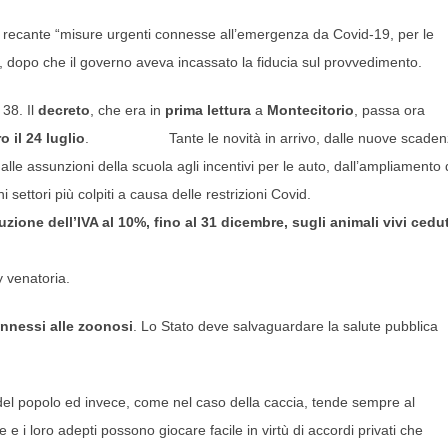
s recante “misure urgenti connesse all’emergenza da Covid-19, per le
iali”, dopo che il governo aveva incassato la fiducia sul provvedimento.
 38. Il
decreto
, che era in
prima lettura
a
Montecitorio
, passa ora
o il 24 luglio
. Tante le novità in arrivo, dalle nuove scaden
 dalle assunzioni della scuola agli incentivi per le auto, dall’ampliamento 
settori più colpiti a causa delle restrizioni Covid.
uzione dell’IVA al 10%, fino al 31 dicembre, sugli animali vivi cedut
y venatoria.
nnessi alle zoonosi
. Lo Stato deve salvaguardare la salute pubblica
e del popolo ed invece, come nel caso della caccia, tende sempre al
e i loro adepti possono giocare facile in virtù di accordi privati che