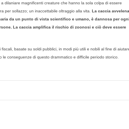
a dilaniare magnificenti creature che hanno la sola colpa di essere
a per sollazzo; un inaccettabile oltraggio alla vita.
La caccia avvelen
aria da un punto di vista scientifico e umano, è dannosa per ogn
rsone. La caccia amplifica il rischio di zoonosi e ciò deve essere
cali, basate su soldi pubblici, in modi più utili e nobili al fine di aiutar
do le conseguenze di questo drammatico e difficile periodo storico.