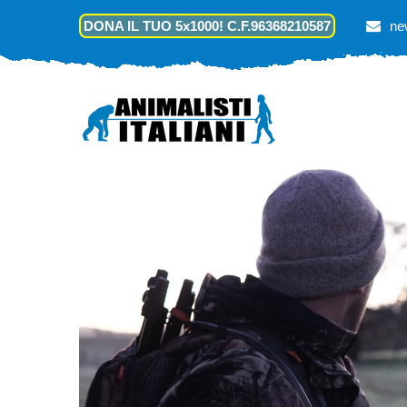
DONA IL TUO 5x1000! C.F.96368210587
ne