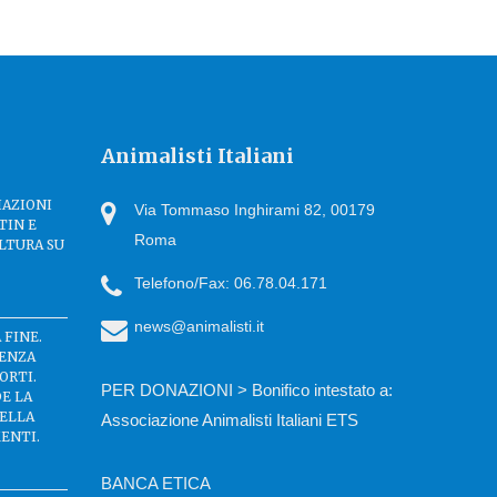
Animalisti Italiani
IAZIONI
Via Tommaso Inghirami 82, 00179
TIN E
Roma
LTURA SU
Telefono/Fax: 06.78.04.171
news@animalisti.it
 FINE.
SENZA
ORTI.
PER DONAZIONI > Bonifico intestato a:
DE LA
DELLA
Associazione Animalisti Italiani ETS
ENTI.
BANCA ETICA