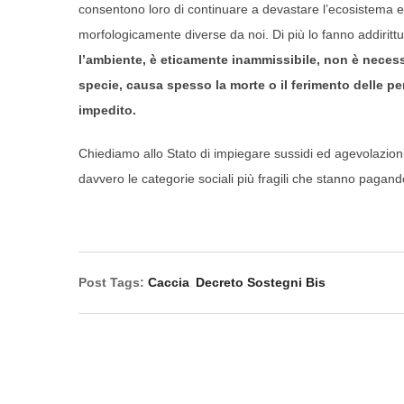
consentono loro di continuare a devastare l’ecosistema e 
morfologicamente diverse da noi. Di più lo fanno addirittur
l’ambiente, è eticamente inammissibile, non è necess
specie, causa spesso la morte o il ferimento delle pe
impedito.
Chiediamo allo Stato di impiegare sussidi ed agevolazioni fis
davvero le categorie sociali più fragili che stanno pagan
Post Tags:
Caccia
Decreto Sostegni Bis