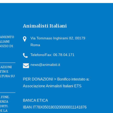
Animalisti Italiani
TTAMENTO
Via Tommaso Inghirami 82, 00179
ALIANI
Roma
GOZIO DI
Telefono/Fax: 06.78.04.171
news@animalisti.it
IAZIONI
TIN E
LTURA SU
PER DONAZIONI > Bonifico intestato a:
Associazione Animalisti Italiani ETS
 FINE.
BANCA ETICA
SENZA
ORTI.
IBAN IT78X0501803200000011141876
DE LA