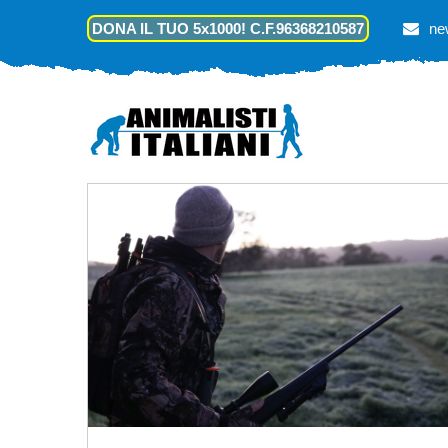
DONA IL TUO 5x1000! C.F.96368210587
ne