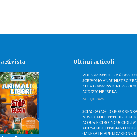
a Rivista
Ultimi articoli
PDL SPARATUTTO: 61 ASSOC
SCRIVONO AL MINISTRO FRA
ALLA COMMISSIONE AGRICO
AUDIZIONE ISPRA
23 Luglio 2026
SCIACCA (AG): ORRORE SENZA
NOVE CANI SOTTO IL SOLE 
ACQUA E CIBO, 4 CUCCIOLI M
ANIMALISTI ITALIANI CHIE
GALERA IN APPLICAZIONE 