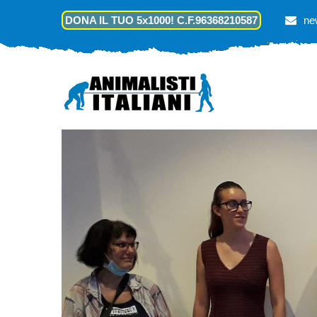
DONA IL TUO 5x1000! C.F.96368210587
ne