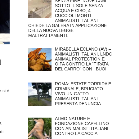
SENZA FINE. NOVE CANI
SOTTO IL SOLE SENZA
ACQUA E CIBO, 4
CUCCIOLI MORTI.
ANIMALISTI ITALIANI
CHIEDE LA GALERA IN APPLICAZIONE
DELLA NUOVA LEGGE
MALTRATTAMENTI.
MIRABELLA ECLANO (AV) –
ANIMALISTI ITALIANI, LNDC
ANIMAL PROTECTION E
I
OIPA CONTRO LA “TIRATA
DEL CARRO” CON I BUOI
ROMA: ESTATE TORRIDA E
CRIMINALE, BRUCIATO
 si è
VIVO UN GATTO.
ANIMALISTI ITALIANI
PRESENTA DENUNCIA.
ALMO NATURE E
a
FONDAZIONE CAPELLINO
CON ANIMALISTI ITALIANI
di
CONTRO LA CACCIA