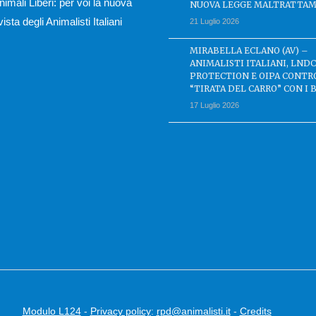
nimali Liberi: per voi la nuova
NUOVA LEGGE MALTRATTAM
ivista degli Animalisti Italiani
21 Luglio 2026
MIRABELLA ECLANO (AV) –
ANIMALISTI ITALIANI, LND
PROTECTION E OIPA CONTR
“TIRATA DEL CARRO” CON I 
17 Luglio 2026
Modulo L124
-
Privacy policy
:
rpd@animalisti.it
-
Credits