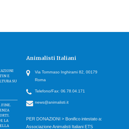
Animalisti Italiani
IAZIONI
Via Tommaso Inghirami 82, 00179
TIN E
Roma
LTURA SU
Telefono/Fax: 06.78.04.171
news@animalisti.it
 FINE.
SENZA
ORTI.
PER DONAZIONI > Bonifico intestato a:
DE LA
DELLA
Associazione Animalisti Italiani ETS