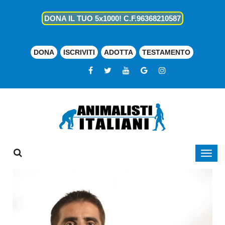
DONA IL TUO 5x1000! C.F.96368210587
DONA
ISCRIVITI
ADOTTA
TESTAMENTO