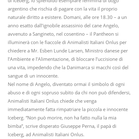
di Iceberg, lo splendido esemplare femmina di dogo
argentino che rischia di pagare con la vita il proprio
naturale diritto a esistere. Domani, alle ore 18.30 – a un
anno esatto dall’ignobile assassinio del cane Angelo,
avvenuto a Sangineto, nel cosentino – il Pantheon si
illuminerà con le fiaccole di Animalisti Italiani Onlus per
chiedere a Mr. Esben Lunde Larsen, Ministro danese per
l’Ambiente e l’Alimentazione, di bloccare l’uccisione di
una vita, impedendo che la Danimarca si macchi così del
sangue di un innocente.
Nel nome di Angelo, diventato ormai il simbolo di ogni
abuso e di ogni sopruso subìto da chi non può difendersi,
Animalisti Italiani Onlus chiede che venga
immediatamente fatta rimpatriare la piccola e innocente
Iceberg. “Non può morire, non ha fatto nulla la mia
bimba”, scrive disperato Giuseppe Perna, il papà di
Iceberg, ad Animalisti Italiani Onlus.