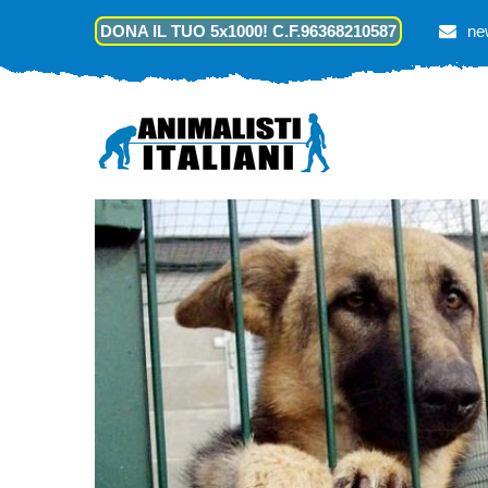
DONA IL TUO 5x1000! C.F.96368210587
ne