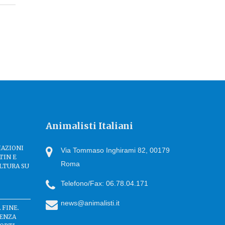
Animalisti Italiani
IAZIONI
Via Tommaso Inghirami 82, 00179
TIN E
Roma
LTURA SU
Telefono/Fax: 06.78.04.171
news@animalisti.it
 FINE.
SENZA