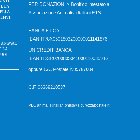
ORTI.
PER DONAZIONI > Bonifico intestato a:
DE LA
DELLA
Associazione Animalisti Italiani ETS
ENTI.
BANCA ETICA
IBAN IT78X0501803200000011141876
C ANIMAL
O LA
UNICREDIT BANCA
BUOI
IBAN IT23R0200805041000110085946
oppure C/C Postale n.99787004
C.F. 96368210587
PEC animalistiitalianionlus@sicurezzapostale.it