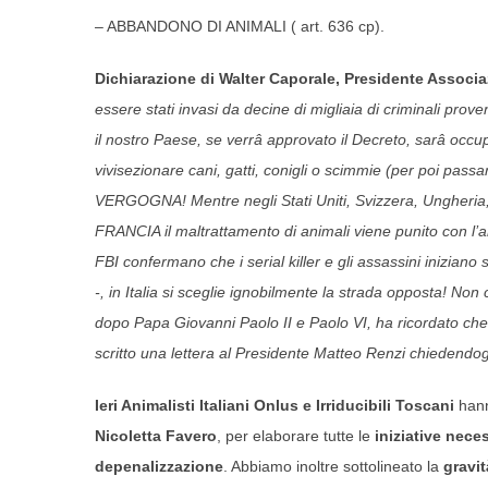
– ABBANDONO DI ANIMALI ( 
Dichiarazione di Walter Caporale, Presidente Associaz
essere stati invasi da decine di migliaia di criminali prove
il nostro Paese, se verrâ approvato il Decreto, sarâ occupat
vivisezionare cani, gatti, conigli o scimmie (per poi passa
VERGOGNA! Mentre negli Stati Uniti, Svizzera, Ungheria
FRANCIA il maltrattamento di animali viene punito con l’a
FBI confermano che i serial killer e gli assassini inizia
-, in Italia si sceglie ignobilmente la strada opposta! N
dopo Papa Giovanni Paolo II e Paolo VI, ha ricordato che 
scritto una lettera al Presidente Matteo Renzi chiedendog
Ieri Animalisti Italiani Onlus
e Irriducibili Toscani
hann
Nicoletta Favero
, per elaborare tutte le
iniziative nece
depenalizzazione
. Abbiamo inoltre sottolineato la
gravi