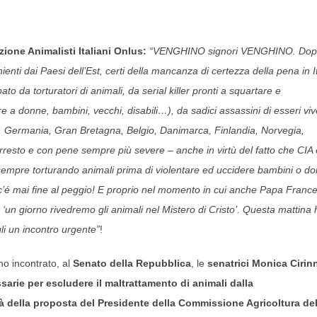
art. 636 cp).
ione Animalisti Italiani Onlus:
“VENGHINO signori VENGHINO. Do
nienti dai Paesi dell’Est, certi della mancanza di certezza della pena in It
o da torturatori di animali, da serial killer pronti a squartare e
re a donne, bambini, vecchi, disabili…), da sadici assassini di esseri viv
, Germania, Gran Bretagna, Belgio, Danimarca, Finlandia, Norvegia,
rresto e con pene sempre più severe – anche in virtù del fatto che CIA
no sempre torturando animali prima di violentare ed uccidere bambini o d
on c’é mai fine al peggio! E proprio nel momento in cui anche Papa Franc
‘un giorno rivedremo gli animali nel Mistero di Cristo’. Questa mattina 
li un incontro urgente”
!
o incontrato, al
Senato della Repubblica
, le
senatrici Monica Cirin
ssarie per escludere il maltrattamento di animali dalla
tà della proposta del Presidente della Commissione Agricoltura del