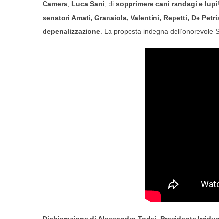
Camera
,
Luca Sani
, di
sopprimere cani randagi e lupi
senatori Amati, Granaiola, Valentini, Repetti, De Petri
depenalizzazione
. La proposta indegna dell’onorevole S
Dichiarazione di Alessandro Torlai, Presidente Irriduc