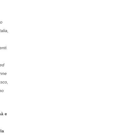
po
alia,
enti.
 ed
onne
esco,
ho
nà e
la