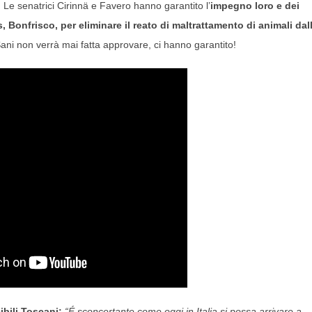
! Le senatrici Cirinnä e Favero hanno garantito l’
impegno loro e dei
s, Bonfrisco, per eliminare il reato di maltrattamento di animali dal
ani non verrà mai fatta approvare, ci hanno garantito!
ibili Toscani:
“É sconcertante come oggi in Italia si possa arrivare a