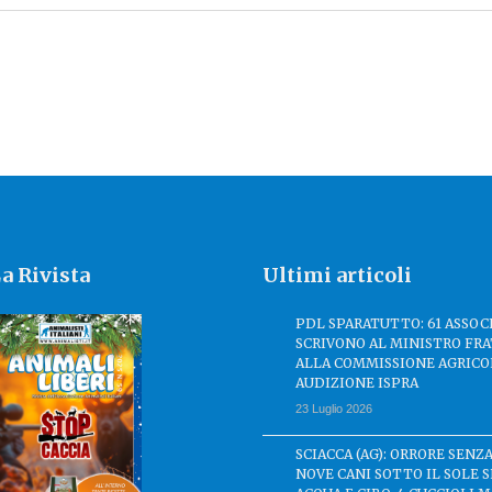
a Rivista
Ultimi articoli
PDL SPARATUTTO: 61 ASSOC
SCRIVONO AL MINISTRO FRA
ALLA COMMISSIONE AGRICO
AUDIZIONE ISPRA
23 Luglio 2026
SCIACCA (AG): ORRORE SENZA
NOVE CANI SOTTO IL SOLE 