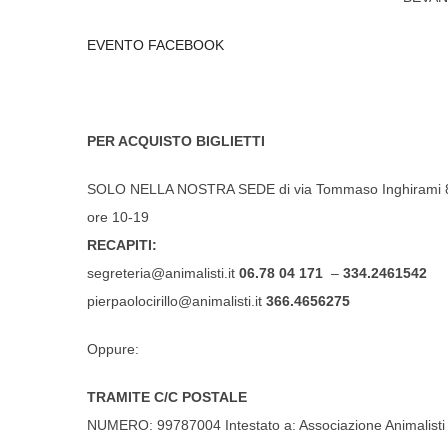
EVENTO FACEBOOK
PER ACQUISTO BIGLIETTI
SOLO NELLA NOSTRA SEDE di via Tommaso Inghirami 82 (a 
ore 10-19
RECAPITI:
segreteria@animalisti.it
06.78 04 171
–
334.2461542
pierpaolocirillo@animalist
i.it
366.4656275
Oppure:
TRAMITE C/C POSTALE
NUMERO: 99787004 Intestato a: Associazione Animalisti I