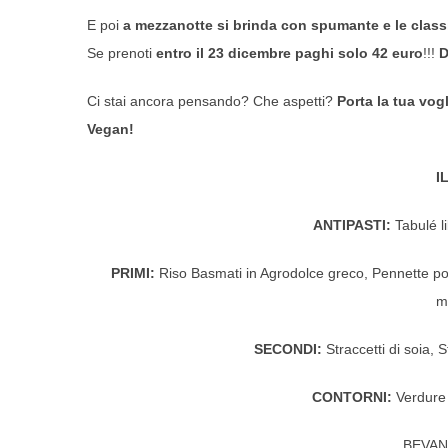
E poi
a mezzanotte si brinda con spumante e le class
Se prenoti
entro il 23 dicembre paghi solo 42 euro
!!!
D
Ci stai ancora pensando? Che aspetti?
Porta la tua vogl
Vegan!
I
ANTIPASTI:
Tabulé li
PRIMI:
Riso Basmati in Agrodolce greco, Pennette pom
m
SECONDI:
Straccetti di soia, 
CONTORNI:
Verdure g
BEVAN