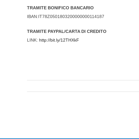
TRAMITE BONIFICO BANCARIO
IBAN:IT78Z0501803200000000
114187
TRAMITE PAYPAL/CARTA DI CREDITO
LINK:
http://bit.ly/12THXkF