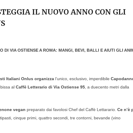
STEGGIA IL NUOVO ANNO CON GLI
US
DI VIA OSTIENSE A ROMA: MANGI, BEVI, BALLI E AIUTI GLI ANI
ti Italiani Onlus organizza
l’unico, esclusivo, imperdibile
Capodann
 bissa al
Caffè Letterario di Via Ostiense 95
, a duecento metri dalla
enone vegan
preparato dai favolosi Chef del Caffè Lettarario.
Ce n’è 
tipasti, cinque primi, quattro secondi, tre contorni, bevande (vino