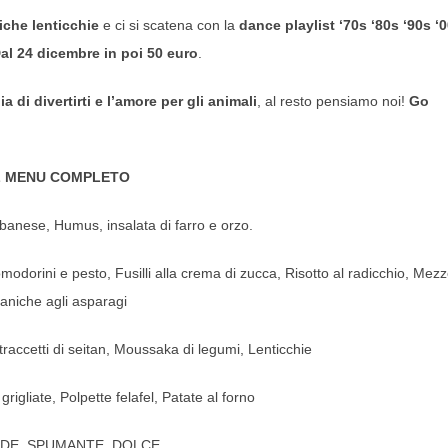
iche lenticchie
e ci si scatena con la
dance playlist ‘70s ‘80s ‘90s ‘
al 24 dicembre in poi 50 euro
.
ia di divertirti e l’amore per gli animali
, al resto pensiamo noi!
Go
L MENU COMPLETO
banese, Humus, insalata di farro e orzo.
odorini e pesto, Fusilli alla crema di zucca, Risotto al radicchio, Mez
aniche agli asparagi
Straccetti di seitan, Moussaka di legumi, Lenticchie
rigliate, Polpette felafel, Patate al forno
DE, SPUMANTE, DOLCE.