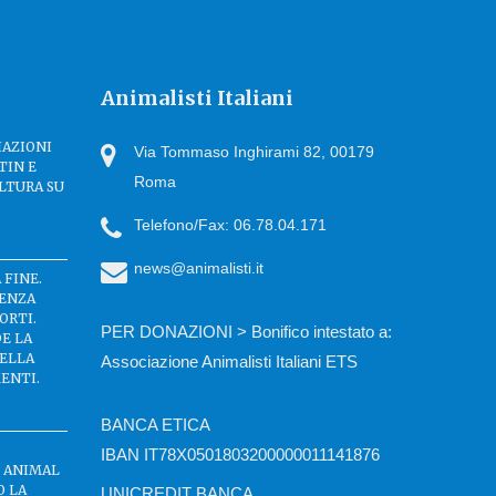
Animalisti Italiani
IAZIONI
Via Tommaso Inghirami 82, 00179
TIN E
Roma
LTURA SU
Telefono/Fax: 06.78.04.171
news@animalisti.it
 FINE.
SENZA
ORTI.
PER DONAZIONI > Bonifico intestato a:
DE LA
DELLA
Associazione Animalisti Italiani ETS
ENTI.
BANCA ETICA
IBAN IT78X0501803200000011141876
C ANIMAL
O LA
UNICREDIT BANCA