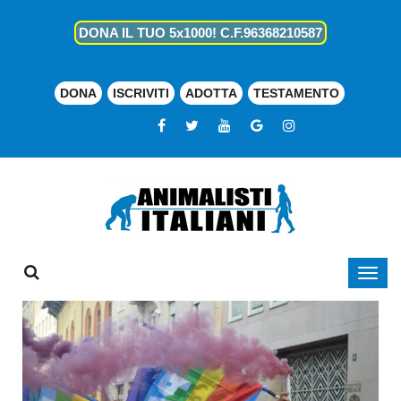
DONA IL TUO 5x1000! C.F.96368210587
DONA
ISCRIVITI
ADOTTA
TESTAMENTO