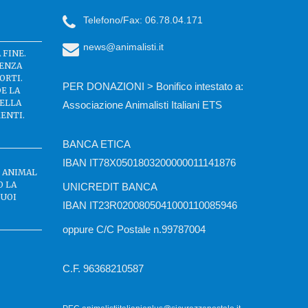
Telefono/Fax: 06.78.04.171
news@animalisti.it
 FINE.
SENZA
ORTI.
PER DONAZIONI > Bonifico intestato a:
DE LA
DELLA
Associazione Animalisti Italiani ETS
ENTI.
BANCA ETICA
IBAN IT78X0501803200000011141876
C ANIMAL
O LA
UNICREDIT BANCA
BUOI
IBAN IT23R0200805041000110085946
oppure C/C Postale n.99787004
C.F. 96368210587