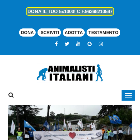
DONA IL TUO 5x1000! C.F.96368210587
DONA
ISCRIVITI
ADOTTA
TESTAMENTO