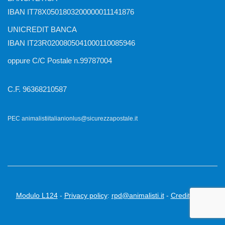
IBAN IT78X0501803200000011141876
UNICREDIT BANCA
IBAN IT23R0200805041000110085946
oppure C/C Postale n.99787004
C.F. 96368210587
PEC animalistiitalianionlus@sicurezzapostale.it
Modulo L124
-
Privacy policy
:
rpd@animalisti.it
-
Credits