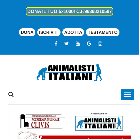
DONA IL TUO 5x1000! C.F.96368210587
DONA
ISCRIVITI
ADOTTA
TESTAMENTO