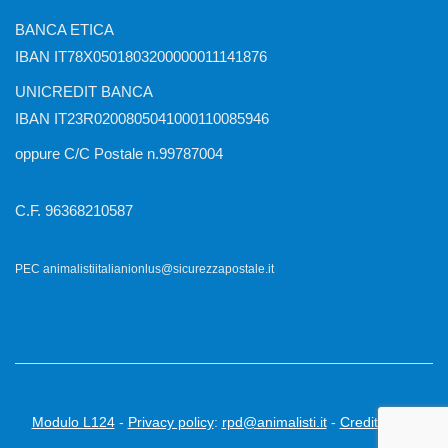
BANCA ETICA
IBAN IT78X0501803200000011141876
UNICREDIT BANCA
IBAN IT23R0200805041000110085946
oppure C/C Postale n.99787004
C.F. 96368210587
PEC animalistiitalianionlus@sicurezzapostale.it
Modulo L124
-
Privacy policy
:
rpd@animalisti.it
-
Credits