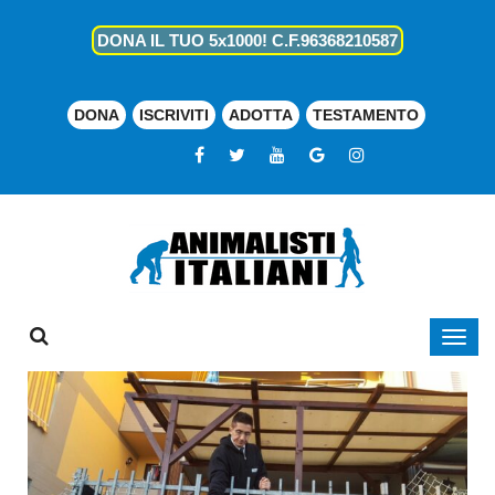
DONA IL TUO 5x1000! C.F.96368210587
DONA
ISCRIVITI
ADOTTA
TESTAMENTO