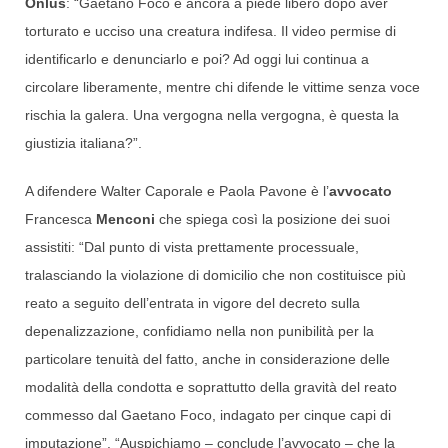
Onlus
: “Gaetano Foco è ancora a piede libero dopo aver
torturato e ucciso una creatura indifesa. Il video permise di
identificarlo e denunciarlo e poi? Ad oggi lui continua a
circolare liberamente, mentre chi difende le vittime senza voce
rischia la galera. Una vergogna nella vergogna, è questa la
giustizia italiana?”.
A difendere Walter Caporale e Paola Pavone è l’
avvocato
Francesca
Menconi
che spiega così la posizione dei suoi
assistiti: “Dal punto di vista prettamente processuale,
tralasciando la violazione di domicilio che non costituisce più
reato a seguito dell’entrata in vigore del decreto sulla
depenalizzazione, confidiamo nella non punibilità per la
particolare tenuità del fatto, anche in considerazione delle
modalità della condotta e soprattutto della gravità del reato
commesso dal Gaetano Foco, indagato per cinque capi di
imputazione”. “Auspichiamo – conclude l’avvocato – che la