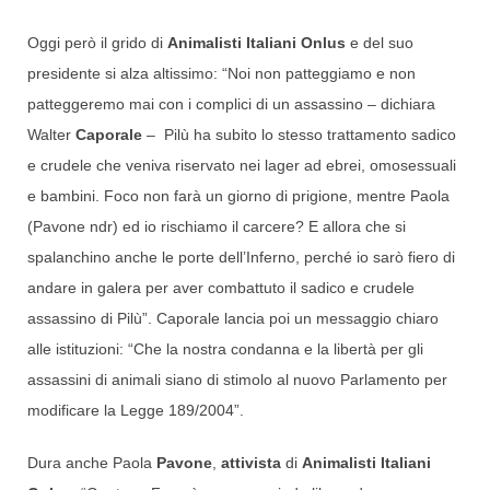
Oggi però il grido di
Animalisti Italiani Onlus
e del suo
presidente si alza altissimo: “Noi non patteggiamo e non
patteggeremo mai con i complici di un assassino – dichiara
Walter
Caporale
– Pilù ha subito lo stesso trattamento sadico
e crudele che veniva riservato nei lager ad ebrei, omosessuali
e bambini. Foco non farà un giorno di prigione, mentre Paola
(Pavone ndr) ed io rischiamo il carcere? E allora che si
spalanchino anche le porte dell’Inferno, perché io sarò fiero di
andare in galera per aver combattuto il sadico e crudele
assassino di Pilù”. Caporale lancia poi un messaggio chiaro
alle istituzioni: “Che la nostra condanna e la libertà per gli
assassini di animali siano di stimolo al nuovo Parlamento per
modificare la Legge 189/2004”.
Dura anche Paola
Pavone
,
attivista
di
Animalisti Italiani