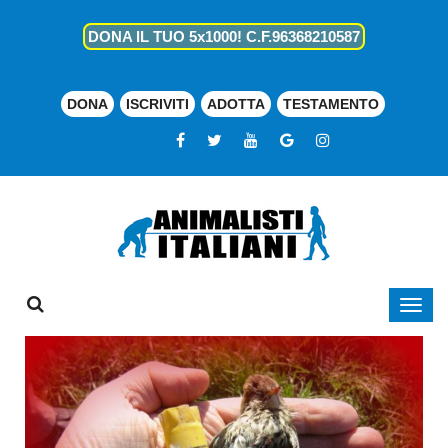
DONA IL TUO 5x1000! C.F.96368210587
DONA
ISCRIVITI
ADOTTA
TESTAMENTO