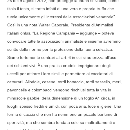
26 del 9 agosto 2012, non protegge la fauna selvatica, come
titola il testo, si tratta infatti di una vera e propria truffa che
tutela unicamente gli interessi delle associazioni venatorie”.
Così in una nota Walter Caporale, Presidente di Animalisti
Italiani onlus. “La Regione Campania – aggiunge – poteva
convocare tutte le associazioni animaliste e insieme avremmo
scritto delle norme per la protezione della fauna selvatica.
Siamo fortemente contrari all’art. 6 in cui si autorizza all’uso
dei richiami vivi. È una pratica crudele imprigionare degli
uccelli per attirare i loro simili e permettere ai cacciatori di
catturarli. Allodole, cesene, tordi bottaccio, tordi sassello, merli,
pavoncelle e colombacci vengono rinchiusi tutta la vita in
minuscole gabbie, della dimensione di un foglio A4 circa, in
luoghi spesso freddi e umidi, con poca aria, luce e igiene. Una
forma di caccia che non ha nemmeno un piccolo barlume di
sportività, ma che sembra fondata solo su maltrattamenti e