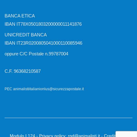
BANCA ETICA
IBAN IT78X0501803200000011141876
UNICREDIT BANCA
IBAN IT23R0200805041000110085946
oppure C/C Postale n.99787004
C.F. 96368210587
PEC animalistiitalianionlus@sicurezzapostale.it
Modulo L124
-
Privacy policy
:
rpd@animalisti.it
-
Credits