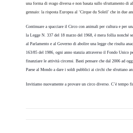
una forma di svago diversa e non basata sullo sfruttamento di alt
gennaio: la risposta Europea al ‘Cirque du Soleil’ che in due ann
Continuare a spacciare il Circo con animali per cultura e per una
la Legge N. 337 del 18 marzo del 1968, è mera follia nonché seg
al Parlamento e al Governo di abolire una legge che risulta anacro
163/85 del 1986, ogni anno stanzia attraverso il Fondo Unico 
finanziare le attività circensi. Basti pensare che dal 2006 ad og
Paese al Mondo a dare i soldi pubblici ai circhi che sfruttano an
Invitiamo nuovamente a provare un circo diverso. C’è tempo fi