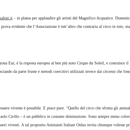
listi.it
– in platea per applaudire gli artisti del Magnifico Acquatico. Domeni
prova evidente che l’Associazione è tutt’altro che contraria al circo in toto, m
zona Eur, è la risposta europea al ben più noto Cirque du Soleil, e costruisce il
asciando da parte fruste e metodi coercitivi utilizzati invece dai circensi che fon
sssere vivente è possibile. E piace pure.
“
Quello del circo che sfrutta gli animal
 Paolo Cirillo – è un pubblico in costante diminuzione. Sono sempre meno color
esseri viventi. A tal proposito Animaisti Italiani Onlus invita chiunque volesse p