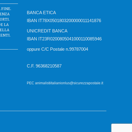
 FINE.
BANCA ETICA
SENZA
ORTI.
IBAN IT78X0501803200000011141876
DE LA
DELLA
UNICREDIT BANCA
ENTI.
IBAN IT23R0200805041000110085946
oppure C/C Postale n.99787004
C.F. 96368210587
PEC animalistiitalianionlus@sicurezzapostale.it