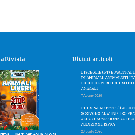
a Rivista
Ultimi articoli
BISCEGLIE (BT) E MALTRA
DI ANIMALI. ANIMALISTI IT
RICHIEDE VERIFICHE SU NE
ANIMALI
7 Agosto 2026
PDL SPARATUTTO: 61 ASSOC
SCRIVONO AL MINISTRO FRA
ALLA COMMISSIONE AGRICO
AUDIZIONE ISPRA
23 Luglio 2026
nimali Liberi: per voi la nuova