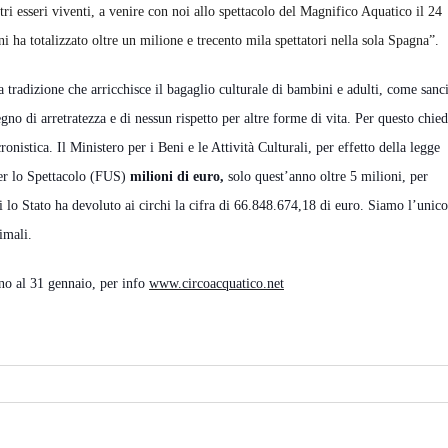
ri esseri viventi, a venire con noi allo spettacolo del Magnifico Aquatico il 24
i ha totalizzato oltre un milione e trecento mila spettatori nella sola Spagna”.
 tradizione che arricchisce il bagaglio culturale di bambini e adulti, come sanc
no di arretratezza e di nessun rispetto per altre forme di vita. Per questo chie
nistica. Il Ministero per i Beni e le Attività Culturali, per effetto della legge
per lo Spettacolo (FUS)
milioni di euro,
solo quest’anno oltre 5 milioni, per
gi lo Stato ha devoluto ai circhi la cifra di 66.848.674,18 di euro. Siamo l’unico
imali.
no al 31 gennaio, per info
www.circoacquatico.net