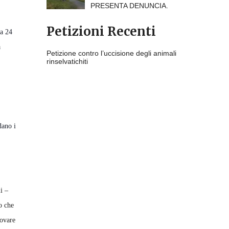
PRESENTA DENUNCIA.
Petizioni Recenti
ca 24
a
Petizione contro l’uccisione degli animali
rinselvatichiti
dano i
i –
o che
rovare