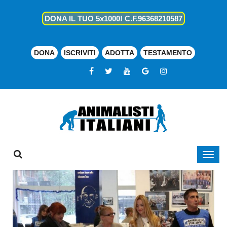
DONA IL TUO 5x1000! C.F.96368210587
DONA
ISCRIVITI
ADOTTA
TESTAMENTO