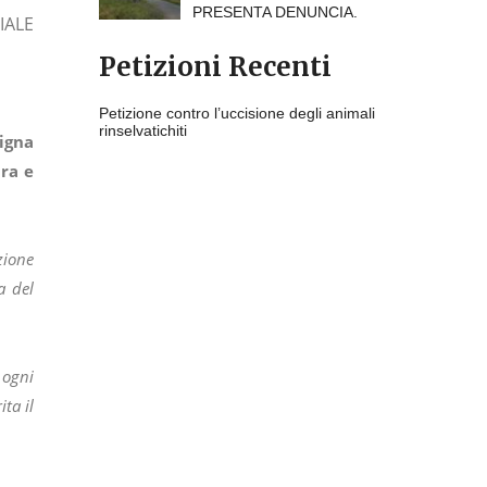
PRESENTA DENUNCIA.
IALE
Petizioni Recenti
Petizione contro l’uccisione degli animali
rinselvatichiti
Vigna
ra e
zione
a del
 ogni
ta il