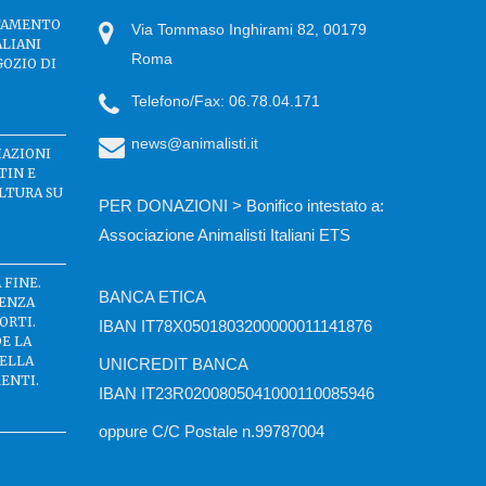
TTAMENTO
Via Tommaso Inghirami 82, 00179
ALIANI
Roma
GOZIO DI
Telefono/Fax: 06.78.04.171
news@animalisti.it
IAZIONI
TIN E
LTURA SU
PER DONAZIONI > Bonifico intestato a:
Associazione Animalisti Italiani ETS
 FINE.
BANCA ETICA
SENZA
ORTI.
IBAN IT78X0501803200000011141876
DE LA
DELLA
UNICREDIT BANCA
ENTI.
IBAN IT23R0200805041000110085946
oppure C/C Postale n.99787004