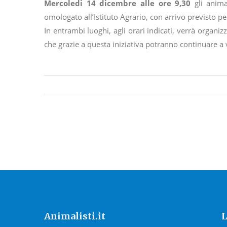
Mercoledi 14 dicembre alle ore 9,30
gli anima
omologato all’Istituto Agrario, con arrivo previsto pe
In entrambi luoghi, agli orari indicati, verrà organi
che grazie a questa iniziativa potranno continuare a
Animalisti.it
L