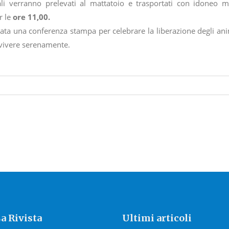
li verranno prelevati al mattatoio e trasportati con idoneo 
r le
ore 11,00.
zzata una conferenza stampa per celebrare la liberazione degli ani
 vivere serenamente.
a Rivista
Ultimi articoli