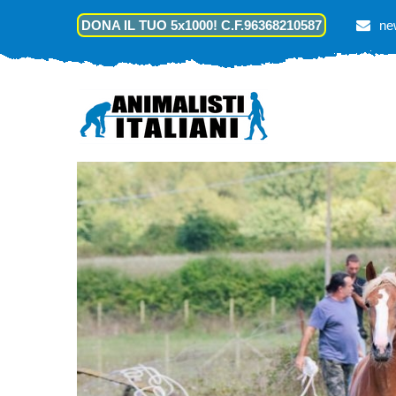
DONA IL TUO 5x1000! C.F.96368210587
ne