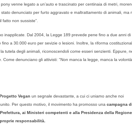
 pony venne legato a un’auto e trascinato per centinaia di metri, more
a stato denunciato per furto aggravato e maltrattamento di animali, ma 
l fatto non sussiste”.
ano inapplicate. Dal 2004, la Legge 189 prevede pene fino a due anni di
ino a 30.000 euro per sevizie o lesioni. Inoltre, la riforma costituziona
o la tutela degli animali, riconoscendoli come esseri senzienti. Eppure, n
. Come denunciano gli attivisti: “Non manca la legge, manca la volontà
Progetto Vegan
un segnale devastante, a cui ci uniamo anche noi
e impunito. Per questo motivo, il movimento ha promosso una
campagna d
 Prefettura, ai Ministeri competenti e alla Presidenza della Regione
e proprie responsabilità.