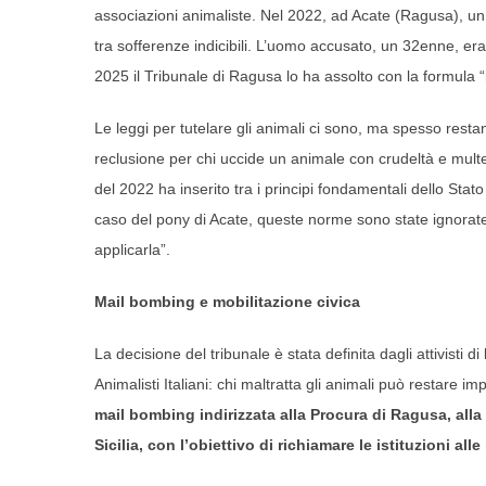
associazioni animaliste. Nel 2022, ad Acate (Ragusa), un
tra sofferenze indicibili. L’uomo accusato, un 32enne, er
2025 il Tribunale di Ragusa lo ha assolto con la formula “i
Le leggi per tutelare gli animali ci sono, ma spesso rest
reclusione per chi uccide un animale con crudeltà e multe f
del 2022 ha inserito tra i principi fondamentali dello Stat
caso del pony di Acate, queste norme sono state ignorate
applicarla”.
Mail bombing e mobilitazione civica
La decisione del tribunale è stata definita dagli attivisti di
Animalisti Italiani: chi maltratta gli animali può restar
mail bombing indirizzata alla Procura di Ragusa, alla
Sicilia, con l’obiettivo di richiamare le istituzioni all