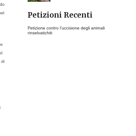
ndo
nel
Petizioni Recenti
Petizione contro l’uccisione degli animali
rinselvatichiti
le
el
 di
i