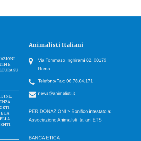
Animalisti Italiani
IAZIONI
Via Tommaso Inghirami 82, 00179
TIN E
Roma
LTURA SU
Telefono/Fax: 06.78.04.171
news@animalisti.it
 FINE.
SENZA
ORTI.
PER DONAZIONI > Bonifico intestato a:
DE LA
DELLA
Associazione Animalisti Italiani ETS
ENTI.
BANCA ETICA